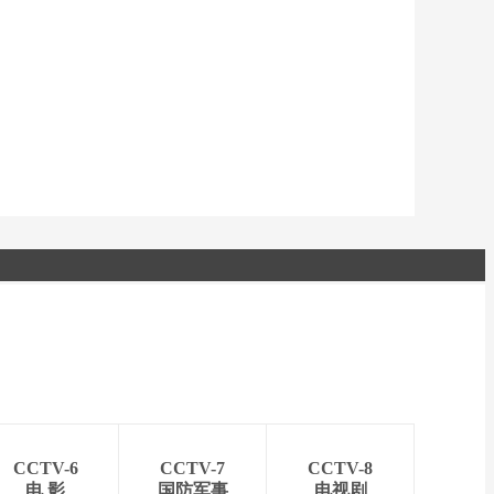
艺术
汽车
数智
5G
产业+
时尚
天气
才艺
网展
央央好物
CCTV-6
CCTV-7
CCTV-8
电 影
国防军事
电视剧