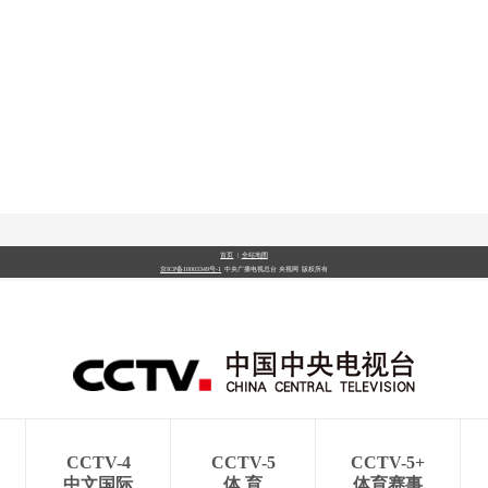
央博
非遗
文化
旅游
科普
健康
乐龄
阅读
云起
超级工厂
智敬中国
全民健康
颜选攻略
海洋
热播榜
总台企业白名单
首页
|
全站地图
京ICP备10003349号-1
中央广播电视总台
央视网
版权所有
CCTV-4
CCTV-5
CCTV-5+
中文国际
体 育
体育赛事