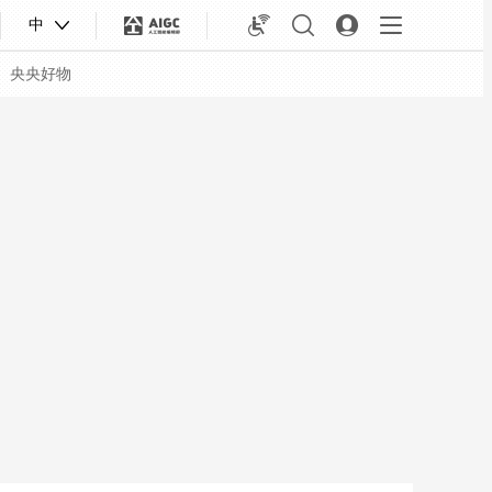
中
央央好物
合体育
亚冬会