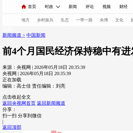
首页
时政
新闻
评论
视频
财经
人民领袖习近平
直播
海外频道
片库
iPanda
栏目大全
联播+
English
中国领导人
节目单
Монгол
听音
央视快评
微视频
习
地方
乡村振兴
生态
一带一路
央博
文化
新闻
新闻频道
>
中国新闻
总台春晚
网络春晚
共产党员网
秧纪录
前4个月国民经济保持稳中有进
来源：央视网 | 2026年05月18日 20:35:39
新闻
国内
国际
评论
经济
军事
央视网 | 2026年05月18日 20:35:39
人民领袖习近平
联播+
热解读
天天学习
正在加载
编辑：高士佳
责任编辑：刘亮
视频
小央视频
小央直播
直播中国
熊猫
点击收起全文
返回央视网首页
返回新闻频道
现场
前线
比划
快看
蓝海中国
新兵
分享：
扫一扫 分享到微信
体育
直播
竞猜
2026年世界杯
2026年
|
返回顶部
VIP会员
CCTV奥林匹克频道
生活体育大会