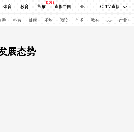
体育
教育
熊猫
直播中国
4K
CCTV.直播
式妙语
主持人
下载央视影音
热解读
天天学习
旅游
科普
健康
乐龄
阅读
艺术
数智
5G
产业+
纪录片网
国家大剧院
大型活动
发展态势
科技
法治
文娱
人物
公益
图片
习式妙语
央视快评
央视网评
光华锐评
锋面
频道
VR/AR
4K专区
全景新闻
请入列
人生第一次
人生第二次
冬奥会
CBA
NBA
中超
国足
国际足球
网球
综
体育江湖
文化体育
冰雪道路
足球道路