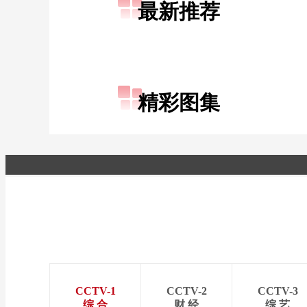
最新推荐
财经
教育
乡村振兴
生态环境
一带一路
大国智造
大国展会
大国保险
云顶对话
精彩图集
CCTV.节目官网
直播
节目单
栏目
片库
CCTV-1
CCTV-2
CCTV-3
综 合
财 经
综 艺