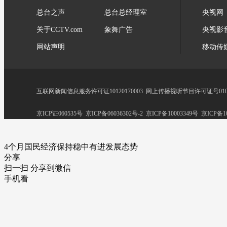
总台之声
总台总经理室
央视网
关于CCTV.com
象舞广告
央视影
网站声明
移动传
互联网新闻信息服务许可证10120170003
网上传播视听节目许可证号0102
京ICP证060535号
京ICP备06036302号-2
京ICP备10003349号
京ICP备10
4个月国民经济保持稳中有进发展态势
分享
扫一扫 分享到微信
手机看