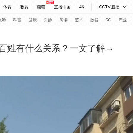
体育
教育
熊猫
直播中国
4K
CCTV.直播
式妙语
主持人
下载央视影音
热解读
天天学习
旅游
科普
健康
乐龄
阅读
艺术
数智
5G
产业+
纪录片网
国家大剧院
大型活动
百姓有什么关系？一文了解→
科技
法治
文娱
人物
公益
图片
习式妙语
央视快评
央视网评
光华锐评
锋面
频道
VR/AR
4K专区
全景新闻
请入列
人生第一次
人生第二次
年冬奥会
CBA
NBA
中超
国足
国际足球
网球
综
体育江湖
文化体育
冰雪道路
足球道路