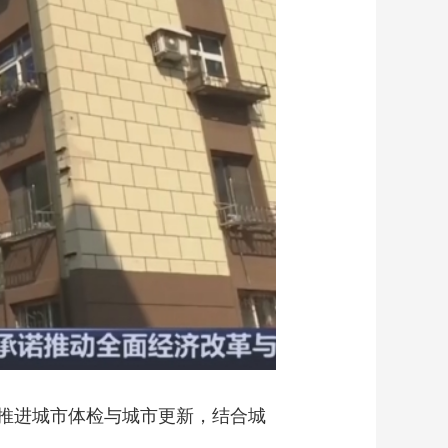
艺术
汽车
数智
5G
产业+
时尚
天气
才艺
网展
央央好物
推进城市体检与城市更新，结合城