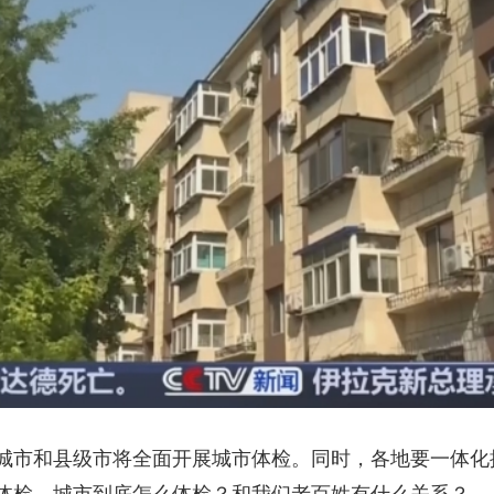
央博
非遗
文化
旅游
科普
健康
乐龄
阅读
云起
超级工厂
智敬中国
全民健康
颜选攻略
海洋
热播榜
总台企业白名单
城市和县级市将全面开展城市体检。同时，各地要一体化