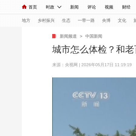
首页
时政
新闻
评论
视频
财经
人民领袖习近平
直播
海外频道
片库
iPanda
栏目大全
联播+
English
中国领导人
节目单
Монгол
听音
央视快评
微视频
习
地方
乡村振兴
生态
一带一路
央博
文化
新闻频道
>
中国新闻
总台春晚
网络春晚
共产党员网
秧纪录
城市怎么体检？和老
来源：央视网 | 2026年05月17日 11:19:19
新闻
国内
国际
评论
经济
军事
人民领袖习近平
联播+
热解读
天天学习
视频
小央视频
小央直播
直播中国
熊猫
现场
前线
比划
快看
蓝海中国
新兵
体育
直播
竞猜
2026年世界杯
2026
VIP会员
CCTV奥林匹克频道
生活体育大会