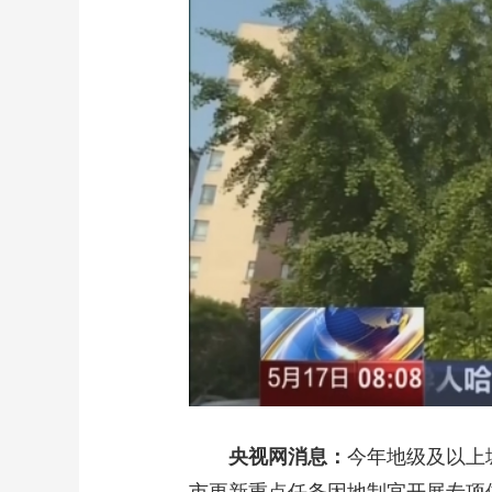
财经
教育
乡村振兴
生态环境
一带一路
大国智造
大国展会
大国保险
云顶对话
CCTV.节目官网
直播
节目单
栏目
片库
央视网消息：
今年地级及以上