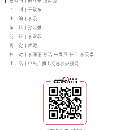
总监制丨骆红秉 魏驱虎
监 制丨王敬东
主 编丨李璇
编 辑丨孙晓媛
剪 辑丨李雪菲
视 觉丨颜妮
校 对丨李珊珊 孙洁 宋春燕 任佳 李英卓
出 品丨中央广播电视总台央视网