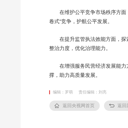
财经
教育
乡村振兴
生态环境
一带一路
在维护公平竞争市场秩序方面，
大国智造
大国展会
大国保险
云顶对话
卷式”竞争，护航公平发展。
在提升监管执法效能方面，探索非
整治力度，优化治理能力。
CCTV.节目官网
直播
节目单
栏目
片库
在增强服务民营经济发展能力方面
撑，助力高质量发展。
编辑：罗萌
责任编辑：刘亮
返回央视网首页
返回