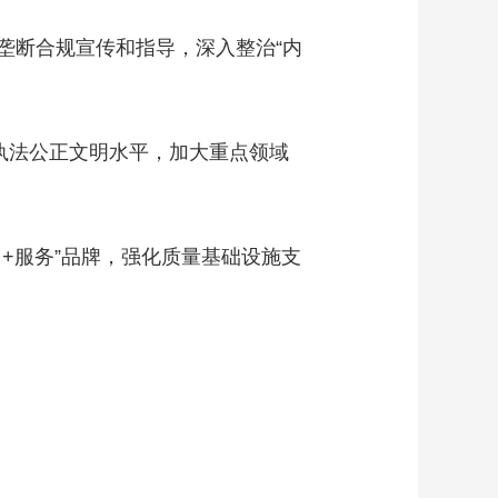
艺术
汽车
数智
5G
产业+
断合规宣传和指导，深入整治“内
时尚
天气
才艺
网展
央央好物
执法公正文明水平，加大重点领域
服务”品牌，强化质量基础设施支