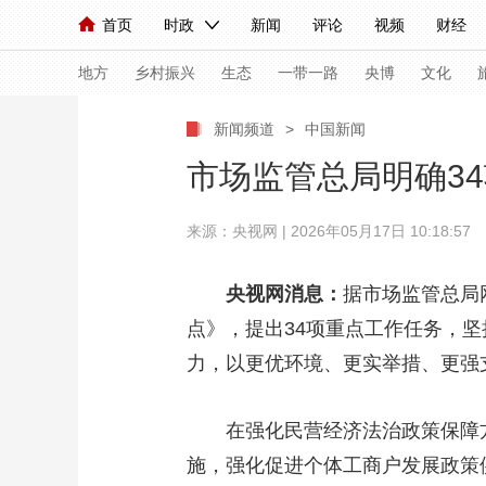
首页
时政
新闻
评论
视频
财经
人民领袖习近平
直播
海外频道
片库
iPanda
栏目大全
联播+
English
中国领导人
节目单
Монгол
听音
央视快评
微视频
习
地方
乡村振兴
生态
一带一路
央博
文化
新闻频道
>
中国新闻
总台春晚
网络春晚
共产党员网
秧纪录
市场监管总局明确3
来源：央视网 | 2026年05月17日 10:18:57
新闻
国内
国际
评论
经济
军事
人民领袖习近平
联播+
热解读
天天学习
央视网消息：
据市场监管总局
点》，提出34项重点工作任务，
视频
小央视频
小央直播
直播中国
熊猫
力，以更优环境、更实举措、更强
现场
前线
比划
快看
蓝海中国
新兵
体育
直播
在强化民营经济法治政策保障方
竞猜
2026年世界杯
2026
施，强化促进个体工商户发展政策
VIP会员
CCTV奥林匹克频道
生活体育大会