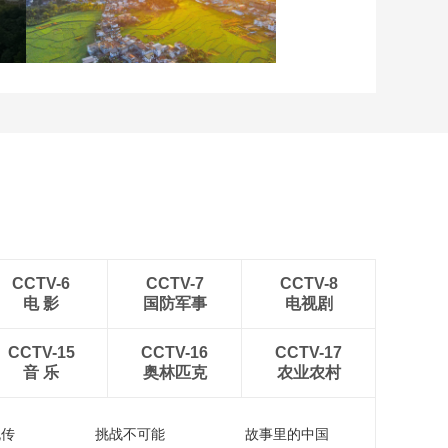
重庆梁平：优质水稻丰收
在望
安徽岳西：晨光铺洒山乡
稻田
CCTV-6
CCTV-7
CCTV-8
电 影
国防军事
电视剧
CCTV-15
CCTV-16
CCTV-17
音 乐
奥林匹克
农业农村
流传
挑战不可能
故事里的中国