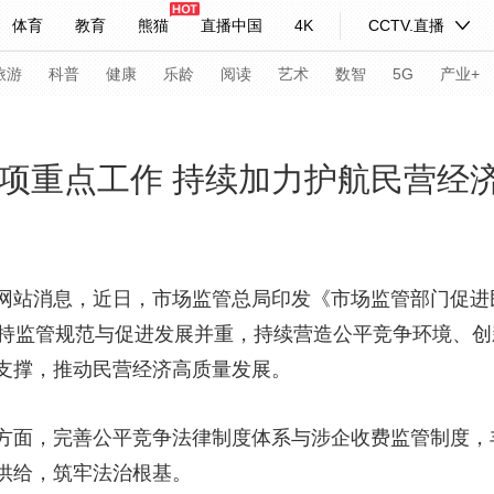
体育
教育
熊猫
直播中国
4K
CCTV.直播
式妙语
主持人
下载央视影音
热解读
天天学习
旅游
科普
健康
乐龄
阅读
艺术
数智
5G
产业+
纪录片网
国家大剧院
大型活动
4项重点工作 持续加力护航民营经
科技
法治
文娱
人物
公益
图片
习式妙语
央视快评
央视网评
光华锐评
锋面
网站消息，近日，市场监管总局印发《市场监管部门促进民
坚持监管规范与促进发展并重，持续营造公平竞争环境、
频道
VR/AR
4K专区
全景新闻
支撑，推动民营经济高质量发展。
请入列
人生第一次
人生第二次
面，完善公平竞争法律制度体系与涉企收费监管制度，
年冬奥会
CBA
NBA
中超
国足
国际足球
网球
综
供给，筑牢法治根基。
体育江湖
文化体育
冰雪道路
足球道路