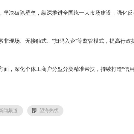
央博
非遗
文化
旅游
科普
健康
乐龄
阅读
坚决破除壁垒，纵深推进全国统一大市场建设，强化反垄
云起
超级工厂
智敬中国
全民健康
颜选攻略
海洋
现场、无接触式、“扫码入企”等监管模式，提高行政
热播榜
总台企业白名单
，深化个体工商户分型分类精准帮扶，持续打造“信用+
新闻频道
望海热线