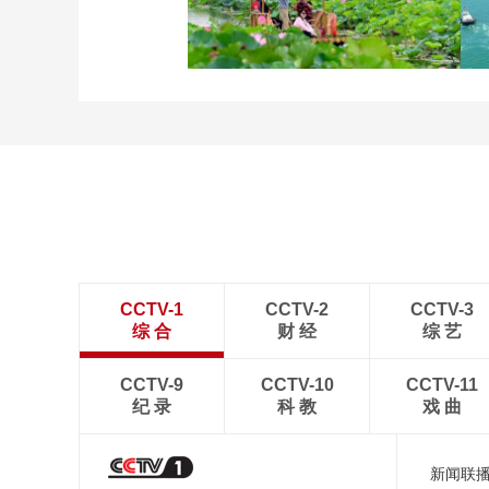
立秋近 采菱忙
诗意中国：画船撑入花深
处
CCTV-1
CCTV-2
CCTV-3
综 合
财 经
综 艺
CCTV-9
CCTV-10
CCTV-11
纪 录
科 教
戏 曲
新闻联