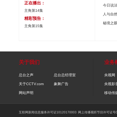
正在播出：
今日说
主角第14集
人与自
精彩预告：
秘境之
主角第15集
关于我们
业务
总台之声
总台总经理室
央视网
关于CCTV.com
象舞广告
央视影
网站声明
移动传
互联网新闻信息服务许可证10120170003
网上传播视听节目许可证号01