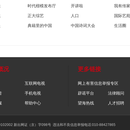
法
时代楷模发布厅
开讲啦
我有传
然
正大综艺
人口
国际艺
眼
典籍里的中国
中国诗词大会
生活圈
概况
更多链接
互联网电视
网上有害信息举报专区
音
手机电视
辟谣平台
法律顾问
媒
帮助中心
望海热线
人才招聘
02002 新出网证（京）字098号
违法和不良信息举报电话:010-88427865