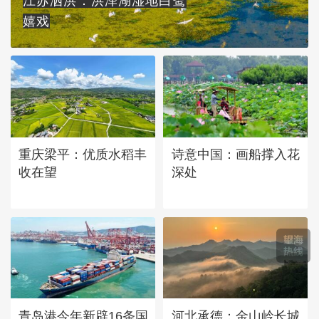
江苏泗洪：洪泽湖湿地白鹭
嬉戏
重庆梁平：优质水稻丰
诗意中国：画船撑入花
收在望
深处
青岛港今年新辟16条国
河北承德：金山岭长城