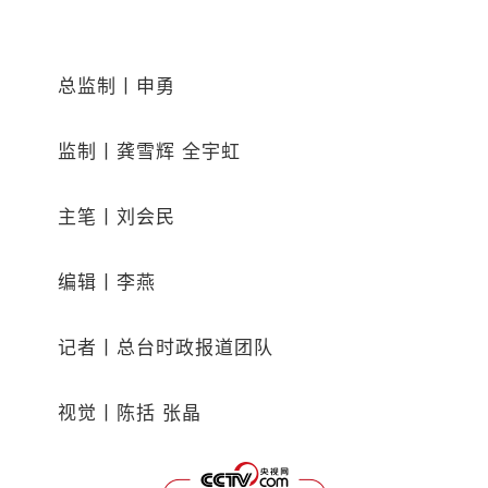
总监制丨申勇
监制丨龚雪辉 全宇虹
主笔丨刘会民
编辑丨李燕
记者丨总台时政报道团队
视觉丨陈括 张晶