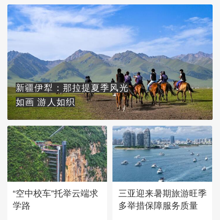
新疆伊犁：那拉提夏季风光
如画 游人如织
“空中校车”托举云端求
三亚迎来暑期旅游旺季
学路
多举措保障服务质量