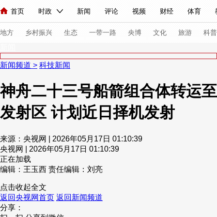
首页
时政
新闻
评论
视频
财经
体育
人民领袖习近平
直播
海外频道
片库
iPanda
栏目大全
联播+
English
中国领导人
节目单
Монгол
听音
央视快评
微视频
习式妙语
主持人
下
地方
乡村振兴
生态
一带一路
央博
文化
旅游
科普
新闻
新闻频道
>
科技新闻
总台春晚
网络春晚
共产党员网
秧纪录
纪录片网
神舟二十三号船箭组合体转运至
发射区 计划近日择机发射
新闻
国内
国际
评论
经济
军事
科技
法
人民领袖习近平
联播+
热解读
天天学习
习式妙语
来源：央视网 | 2026年05月17日 01:10:39
央视网 | 2026年05月17日 01:10:39
视频
小央视频
小央直播
直播中国
熊猫频道
V
正在加载
现场
前线
比划
快看
蓝海中国
新兵请入列
编辑：王玉西
责任编辑：刘亮
点击收起全文
体育
直播
竞猜
2026年世界杯
2026年冬奥会
返回央视网首页
返回新闻频道
分享：
VIP会员
CCTV奥林匹克频道
生活体育大会
体育江湖