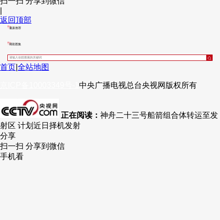
扫一扫 分享到微信
|
财经
教育
乡村振兴
生态环境
一带一路
央博
返回顶部
最新推荐
大国智造
大国展会
大国保险
云顶对话
云起
超
精彩图集
首页
|
全站地图
京ICP备10003349号-1
中央广播电视总台
央视网
版权所有
CCTV.节目官网
直播
节目单
栏目
片库
热播榜
正在阅读：
神舟二十三号船箭组合体转运至发
射区 计划近日择机发射
分享
扫一扫 分享到微信
手机看