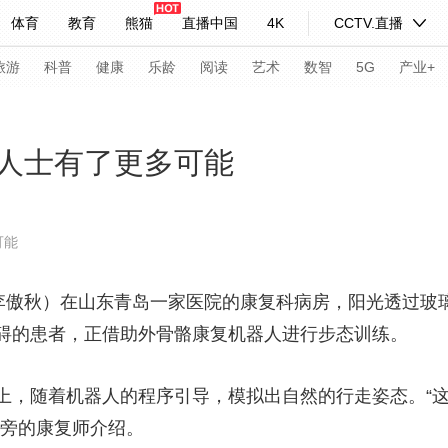
体育
教育
熊猫
直播中国
4K
CCTV.直播
式妙语
主持人
下载央视影音
热解读
天天学习
旅游
科普
健康
乐龄
阅读
艺术
数智
5G
产业+
纪录片网
国家大剧院
大型活动
人士有了更多可能
科技
法治
文娱
人物
公益
图片
可能
习式妙语
央视快评
央视网评
光华锐评
锋面
傲秋）在山东青岛一家医院的康复科病房，阳光透过玻
频道
VR/AR
4K专区
全景新闻
碍的患者，正借助外骨骼康复机器人进行步态训练。
请入列
人生第一次
人生第二次
，随着机器人的程序引导，模拟出自然的行走姿态。“这
年冬奥会
CBA
NBA
中超
国足
国际足球
网球
综
一旁的康复师介绍。
体育江湖
文化体育
冰雪道路
足球道路