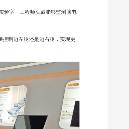
艺术
汽车
数智
5G
产业+
实验室，工程师头戴能够监测脑电
时尚
天气
才艺
网展
央央好物
接控制迈左腿还是迈右腿，实现更