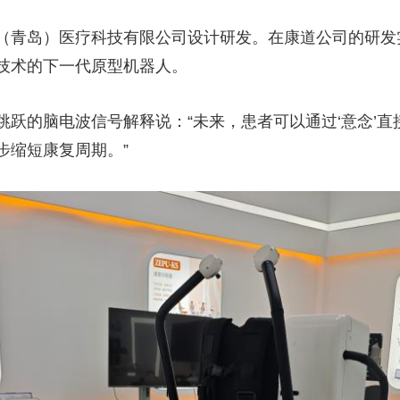
央博
非遗
文化
旅游
科普
健康
乐龄
阅读
青岛）医疗科技有限公司设计研发。在康道公司的研发
云起
超级工厂
智敬中国
全民健康
颜选攻略
海洋
技术的下一代原型机器人。
的脑电波信号解释说：“未来，患者可以通过‘意念’直
步缩短康复周期。”
热播榜
总台企业白名单