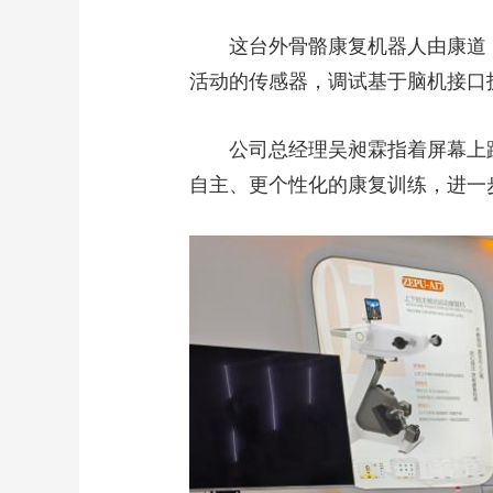
财经
教育
乡村振兴
生态环境
一带一路
这台外骨骼康复机器人由康道（
大国智造
大国展会
大国保险
云顶对话
活动的传感器，调试基于脑机接口
公司总经理吴昶霖指着屏幕上跳跃
自主、更个性化的康复训练，进一
CCTV.节目官网
直播
节目单
栏目
片库