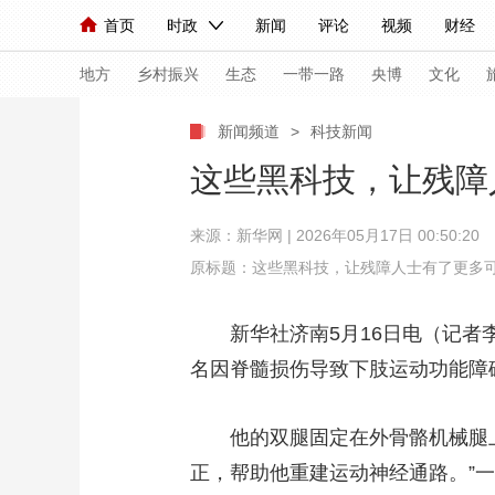
首页
时政
新闻
评论
视频
财经
人民领袖习近平
直播
海外频道
片库
iPanda
栏目大全
联播+
English
中国领导人
节目单
Монгол
听音
央视快评
微视频
习
地方
乡村振兴
生态
一带一路
央博
文化
新闻频道
>
科技新闻
总台春晚
网络春晚
共产党员网
秧纪录
这些黑科技，让残障
来源：
新华网
| 2026年05月17日 00:50:20
新闻
国内
国际
评论
经济
军事
原标题：这些黑科技，让残障人士有了更多
人民领袖习近平
联播+
热解读
天天学习
新华社济南5月16日电（记者李
视频
小央视频
小央直播
直播中国
熊猫
名因脊髓损伤导致下肢运动功能障
现场
前线
比划
快看
蓝海中国
新兵
他的双腿固定在外骨骼机械腿上
体育
直播
竞猜
2026年世界杯
2026
正，帮助他重建运动神经通路。”
VIP会员
CCTV奥林匹克频道
生活体育大会