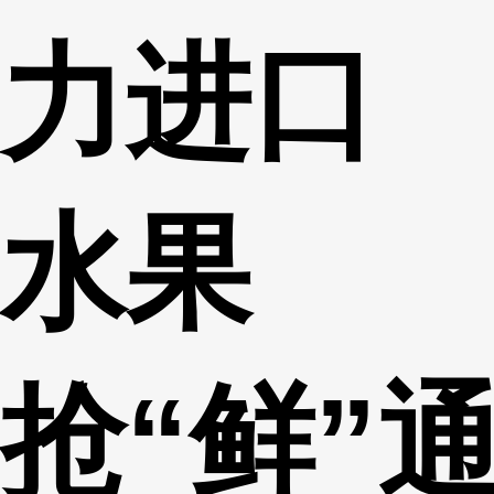
力进口
水果
抢“鲜”