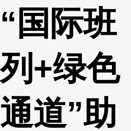
“国际班
财经
教育
乡村振兴
生态环境
一带一路
央博
大国智造
大国展会
大国保险
云顶对话
云起
超
列+绿色
CCTV.节目官网
直播
节目单
栏目
片库
热播榜
通道”助