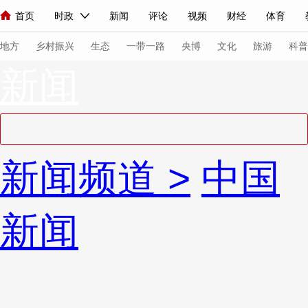
首页
时政
新闻
评论
视频
财经
体育
人民领袖习近平
直播
海外频道
片库
iPanda
栏目大全
联播+
English
中国领导人
节目单
Монгол
听音
央视快评
微视频
习式妙语
主持人
下
地方
乡村振兴
生态
一带一路
央博
文化
旅游
科普
新闻
总台春晚
网络春晚
共产党员网
秧纪录
纪录片网
新闻
国内
国际
评论
经济
军事
科技
法
新闻频道
>
中国
人民领袖习近平
联播+
热解读
天天学习
习式妙语
视频
小央视频
小央直播
直播中国
熊猫频道
V
新闻
现场
前线
比划
快看
蓝海中国
新兵请入列
体育
直播
竞猜
2026年世界杯
2026年冬奥会
VIP会员
CCTV奥林匹克频道
生活体育大会
体育江湖