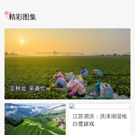
精彩图集
立秋近 采菱忙
江苏泗洪：洪泽湖湿地
白鹭嬉戏