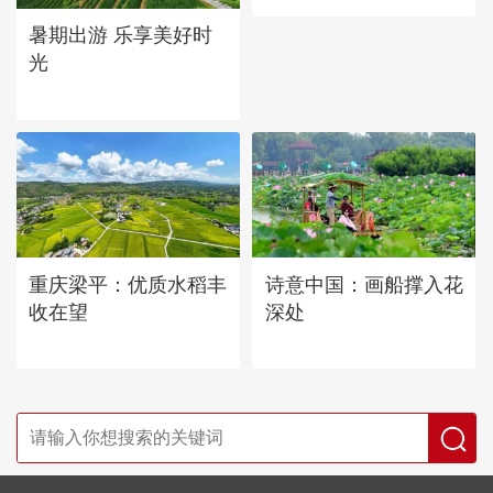
暑期出游 乐享美好时
光
重庆梁平：优质水稻丰
诗意中国：画船撑入花
收在望
深处