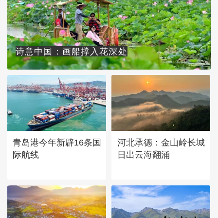
诗意中国：画船撑入花深处
青岛港今年新辟16条国
河北承德：金山岭长城
际航线
日出云海翻涌