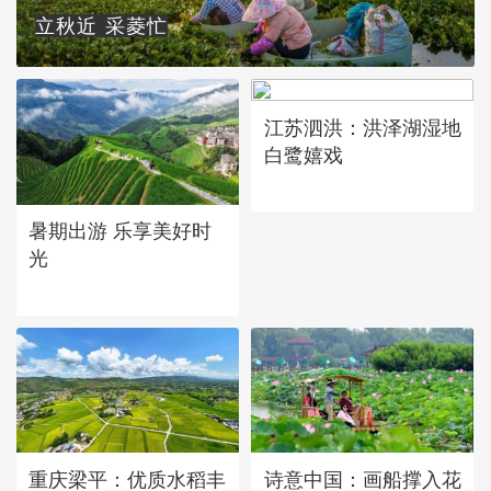
立秋近 采菱忙
江苏泗洪：洪泽湖湿地
白鹭嬉戏
暑期出游 乐享美好时
光
重庆梁平：优质水稻丰
诗意中国：画船撑入花