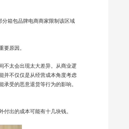
艺术
汽车
数智
5G
产业+
时尚
天气
才艺
网展
央央好物
部分箱包品牌电商商家限制该区域
重要原因。
间不太会出现太大差异。从商业逻
能并不仅仅是从经营成本角度考虑
能承受的恶意退货等行为的影响。
外付出的成本可能有十几块钱。