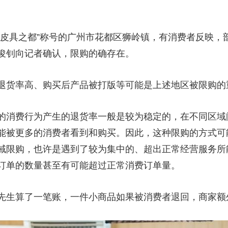
央博
非遗
文化
旅游
科普
健康
乐龄
阅读
云起
超级工厂
智敬中国
全民健康
颜选攻略
海洋
具之都”称号的广州市花都区狮岭镇，有消费者反映，
俊钊向记者确认，限购的确存在。
货率高、购买后产品被打版等可能是上述地区被限购的
热播榜
总台企业白名单
消费行为产生的退货率一般是较为稳定的，在不同区域
能被更多的消费者看到和购买。因此，这种限购的方式可
域限购，也许是遇到了较为集中的、超出正常经营服务所
订单的数量甚至有可能超过正常消费订单量。
生算了一笔账，一件小商品如果被消费者退回，商家额