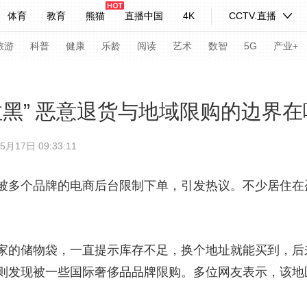
体育
教育
熊猫
直播中国
4K
CCTV.直播
式妙语
主持人
下载央视影音
热解读
天天学习
旅游
科普
健康
乐龄
阅读
艺术
数智
5G
产业+
纪录片网
国家大剧院
大型活动
拉黑” 恶意退货与地域限购的边界
5月17日 09:33:11
科技
法治
文娱
人物
公益
图片
习式妙语
央视快评
央视网评
光华锐评
锋面
多个品牌的电商后台限制下单，引发热议。不少居住在
频道
VR/AR
4K专区
全景新闻
请入列
人生第一次
人生第二次
的储物袋，一直提示库存不足，换个地址就能买到，后
则发现被一些国际奢侈品品牌限购。多位网友表示，该地
年冬奥会
CBA
NBA
中超
国足
国际足球
网球
综
体育江湖
文化体育
冰雪道路
足球道路