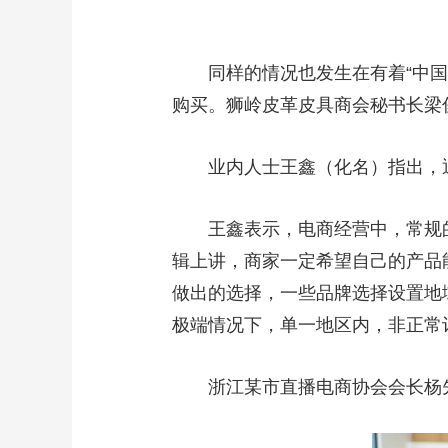
财经
教育
乡村振兴
生态环境
一带一路
大国智造
大国展会
大国保险
云顶对话
同样的情况也发生在有着“中国皮
购买。狮岭皮革皮具商会秘书长梁
业内人士王鑫（化名）指出，退
CCTV.节目官网
直播
节目单
栏目
片库
王鑫表示，电商经营中，常规的
辑上讲，商家一定希望自己的产品
做出的选择，一些品牌选择设置地
极端情况下，单一地区内，非正常
浙江某市直播电商协会会长杨先