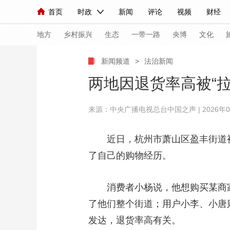
首页
时政
新闻
评论
视频
财经
人民领袖习近平
直播
海外频道
片库
iPanda
栏目大全
联播+
English
中国领导人
节目单
Монгол
听音
央视快评
微视频
习
地方
乡村振兴
生态
一带一路
央博
文化
新闻频道
>
法治新闻
总台春晚
网络春晚
共产党员网
秧纪录
两地因退货率高被“
来源：
中央广播电视总台中国之声
| 2026年0
新闻
国内
国际
评论
经济
军事
人民领袖习近平
联播+
热解读
天天学习
近日，杭州市萧山区盈丰街道被
了自己的购物经历。
视频
小央视频
小央直播
直播中国
熊猫
现场
前线
比划
快看
蓝海中国
新兵
消费者小杨说，他想购买某商家
体育
直播
了他们整个街道；用户小李、小唐
竞猜
2026年世界杯
2026
发达，退货率高有关。
VIP会员
CCTV奥林匹克频道
生活体育大会