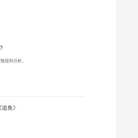
？
新预报和分析。
《追鱼》