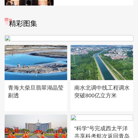
“大地指纹”奏响夏夜文旅乐
精彩图集
章
青海大柴旦翡翠湖晶莹
南水北调中线工程调水
剔透
突破800亿立方米
“科学”号完成西太平洋
共享科考航次返回青岛