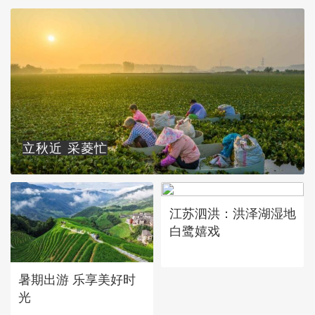
立秋近 采菱忙
江苏泗洪：洪泽湖湿地
白鹭嬉戏
暑期出游 乐享美好时
光