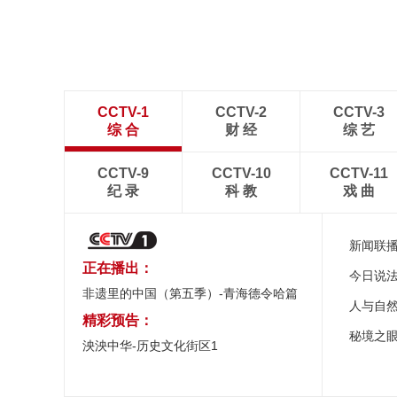
处
CCTV-1
CCTV-2
CCTV-3
综 合
财 经
综 艺
CCTV-9
CCTV-10
CCTV-11
纪 录
科 教
戏 曲
新闻联
正在播出：
今日说
非遗里的中国（第五季）-青海德令哈篇
人与自
精彩预告：
秘境之
泱泱中华-历史文化街区1