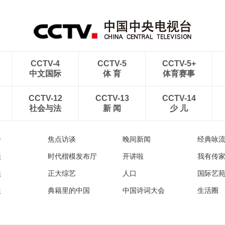
航线
出云海翻涌
CCTV-4
CCTV-5
CCTV-5+
中文国际
体 育
体育赛事
CCTV-12
CCTV-13
CCTV-14
社会与法
新 闻
少 儿
播
焦点访谈
晚间新闻
经典咏
法
时代楷模发布厅
开讲啦
我有传
然
正大综艺
人口
国际艺
眼
典籍里的中国
中国诗词大会
生活圈