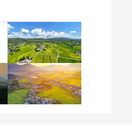
重庆梁平：优质水稻丰收
在望
安徽岳西：晨光铺洒山乡