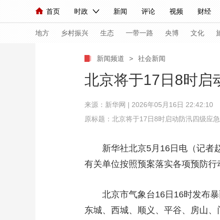
首页
时政
新闻
评论
视频
财经
人民领袖习近平
直播
海外频道
片库
iPanda
栏目大全
联播+
English
中国领导人
节目单
Монгол
听音
央视快评
微视频
习
地方
乡村振兴
生态
一带一路
央博
文化
新闻频道
>
社会新闻
总台春晚
网络春晚
共产党员网
秧纪录
北京将于17日8时
来源：
新华网
| 2026年05月16日 22:42:10
新闻
国内
国际
评论
经济
军事
原标题：北京将于17日8时启动防汛四级应
人民领袖习近平
联播+
热解读
天天学习
新华社北京5月16日电（记者赵
视频
小央视频
小央直播
直播中国
熊猫
有关单位按照预案落实各项预防行
现场
前线
比划
快看
蓝海中国
新兵
北京市气象台16日16时发布暴
体育
直播
竞猜
2026年世界杯
2026
东城、西城、顺义、平谷、房山、
VIP会员
CCTV奥林匹克频道
生活体育大会