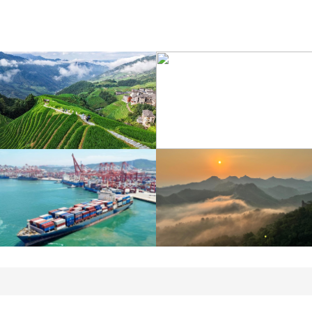
江苏泗洪：洪泽湖湿地白
暑期出游 乐享美好时光
鹭嬉戏
青岛港今年新辟16条国际
河北承德：金山岭长城日