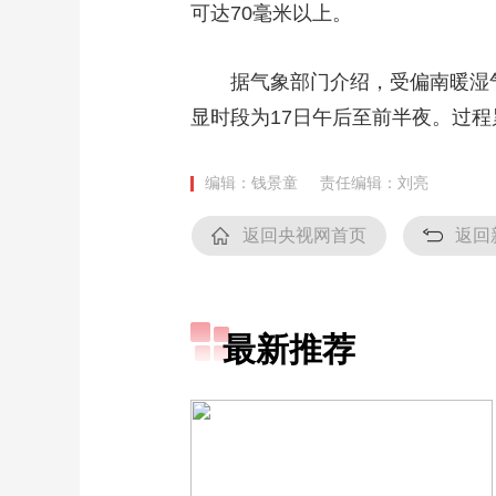
可达70毫米以上。
财经
教育
乡村振兴
生态环境
一带一路
大国智造
大国展会
大国保险
云顶对话
据气象部门介绍，受偏南暖湿气流
显时段为17日午后至前半夜。过
编辑：钱景童
责任编辑：刘亮
CCTV.节目官网
直播
节目单
栏目
片库
返回央视网首页
返回
最新推荐