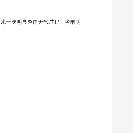
艺术
汽车
数智
5G
产业+
时尚
天气
才艺
网展
央央好物
迎来一次明显降雨天气过程，降雨明