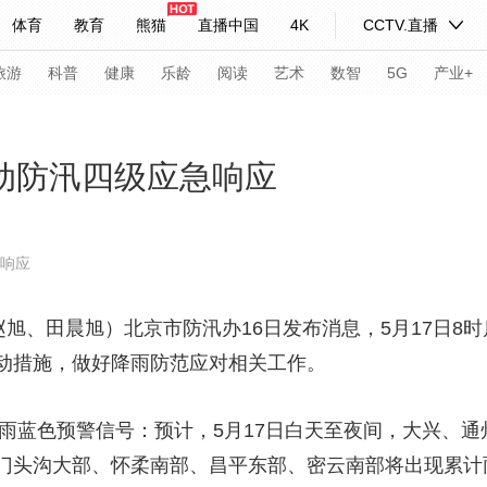
体育
教育
熊猫
直播中国
4K
CCTV.直播
式妙语
主持人
下载央视影音
热解读
天天学习
旅游
科普
健康
乐龄
阅读
艺术
数智
5G
产业+
纪录片网
国家大剧院
大型活动
启动防汛四级应急响应
科技
法治
文娱
人物
公益
图片
急响应
习式妙语
央视快评
央视网评
光华锐评
锋面
旭、田晨旭）北京市防汛办16日发布消息，5月17日8
频道
VR/AR
4K专区
全景新闻
动措施，做好降雨防范应对相关工作。
请入列
人生第一次
人生第二次
雨蓝色预警信号：预计，5月17日白天至夜间，大兴、通
年冬奥会
CBA
NBA
中超
国足
国际足球
网球
综
门头沟大部、怀柔南部、昌平东部、密云南部将出现累计
体育江湖
文化体育
冰雪道路
足球道路