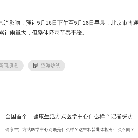
央博
非遗
文化
旅游
科普
健康
乐龄
阅读
云起
超级工厂
智敬中国
全民健康
颜选攻略
海洋
影响，预计5月16日下午至5月18日早晨，北京市将
程累计雨量大，但整体降雨节奏平缓。
热播榜
总台企业白名单
新闻频道
望海热线
全国首个！健康生活方式医学中心什么样？记者探访
健康生活方式医学中心到底是什么样？这里和普通体检有什么不同？