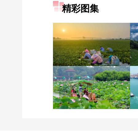
精彩图集
立秋近 采菱忙
诗意中国：画船撑入花深