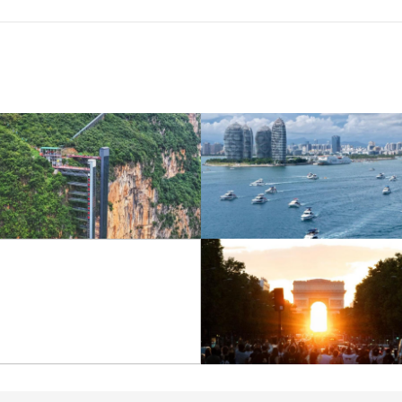
“空中校车”托举云端求学
三亚迎来暑期旅游旺季 多
路
举措保障服务质量