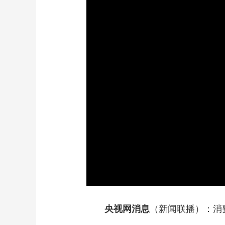
财经
教育
乡村振兴
生态环境
一带一路
大国智造
大国展会
大国保险
云顶对话
CCTV.节目官网
直播
节目单
栏目
片库
央视网消息
（新闻联播）：消