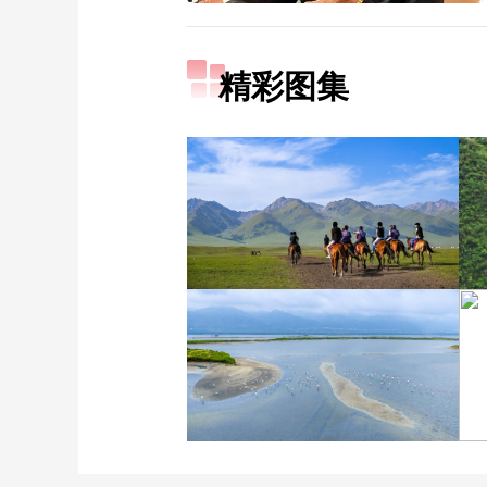
精彩图集
新疆伊犁：那拉提夏季风
光如画 游人如织