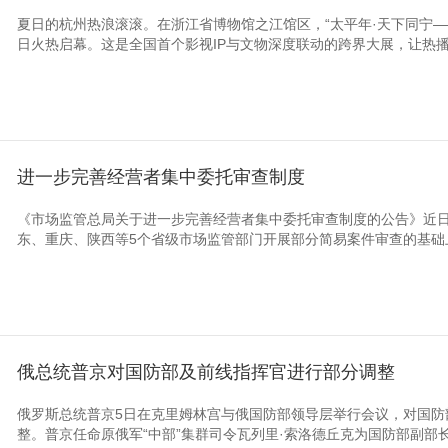
夏日的杭州热浪滚滚。在浙江省博物馆之江馆区，“太平年·天下同宁—
日火热启幕。这是全国首个影视IP与文物深度联动的跨界大展，让热播剧
进一步完善经营者集中委托审查制度
《市场监管总局关于进一步完善经营者集中委托审查制度的公告》近
东、重庆、陕西等5个省级市场监管部门开展部分简易案件审查的基础上
俄总统普京对国防部及前线指挥官进行部分调整
俄罗斯总统普京5日在克里姆林宫与俄国防部领导层举行会议，对国防
整。普京任命原俄军“中部”集群司令瓦列里·索洛德丘克为国防部副部