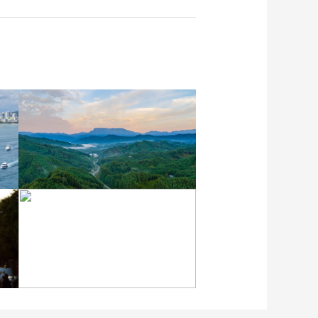
四川眉山：瓦屋峨眉同框
入画来