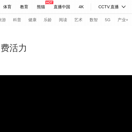
体育
教育
熊猫
直播中国
4K
CCTV.直播
式妙语
主持人
下载央视影音
热解读
天天学习
旅游
科普
健康
乐龄
阅读
艺术
数智
5G
产业+
纪录片网
国家大剧院
大型活动
消费活力
科技
法治
文娱
人物
公益
图片
习式妙语
央视快评
央视网评
光华锐评
锋面
频道
VR/AR
4K专区
全景新闻
请入列
人生第一次
人生第二次
年冬奥会
CBA
NBA
中超
国足
国际足球
网球
综
体育江湖
文化体育
冰雪道路
足球道路