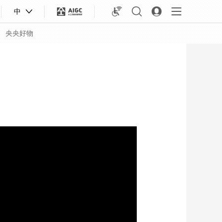
中
央央好物
合体育
亚冬会