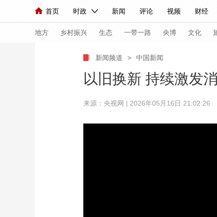
首页
时政
新闻
评论
视频
财经
人民领袖习近平
直播
海外频道
片库
iPanda
栏目大全
联播+
English
中国领导人
节目单
Монгол
听音
央视快评
微视频
习
地方
乡村振兴
生态
一带一路
央博
文化
新闻频道
>
中国新闻
总台春晚
网络春晚
共产党员网
秧纪录
以旧换新 持续激发
来源：央视网 | 2026年05月16日 21:02:26
新闻
国内
国际
评论
经济
军事
人民领袖习近平
联播+
热解读
天天学习
视频
小央视频
小央直播
直播中国
熊猫
现场
前线
比划
快看
蓝海中国
新兵
体育
直播
竞猜
2026年世界杯
2026
VIP会员
CCTV奥林匹克频道
生活体育大会