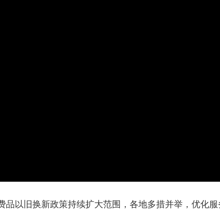
央博
非遗
文化
旅游
科普
健康
乐龄
阅读
云起
超级工厂
智敬中国
全民健康
颜选攻略
海洋
收视榜
总台企业白名单
费品以旧换新政策持续扩大范围，各地多措并举，优化服