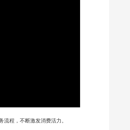
艺术
汽车
数智
5G
产业+
时尚
天气
才艺
网展
央央好物
务流程，不断激发消费活力。