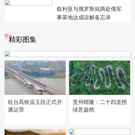
叙利亚与俄罗斯就两处俄军
事基地达成谅解备忘录
精彩图集
广西昭平: 高山秋茶采摘忙
杭台高铁温玉段正式开
贵州晴隆：二十四道拐
通运营
绿意盎然