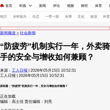
首页
时政
新闻
评论
视频
财经
体育
人民领袖习近平
直播
海外频道
片库
iPanda
栏目大全
联播+
English
中国领导人
节目单
Монгол
听音
央视快评
微视频
习式妙语
主持人
下
地方
乡村振兴
生态
一带一路
央博
文化
旅游
科普
新闻
新闻频道
>
社会新闻
总台春晚
网络春晚
共产党员网
秧纪录
纪录片网
“防疲劳”机制实行一年，外卖骑
手的安全与增收如何兼顾？
新闻
国内
国际
评论
经济
军事
科技
法
人民领袖习近平
联播+
热解读
天天学习
习式妙语
来源：
工人日报
| 2026年05月15日 10:52:31
工人日报 | 2026年05月15日 10:52:31
视频
小央视频
小央直播
直播中国
熊猫频道
V
现场
前线
比划
快看
蓝海中国
新兵请入列
原标题：“防疲劳”机制实行一年，安全与增收如何兼顾？
正在加载
体育
直播
竞猜
2026年世界杯
2026年冬奥会
编辑：高士佳
责任编辑：刘亮
VIP会员
CCTV奥林匹克频道
生活体育大会
体育江湖