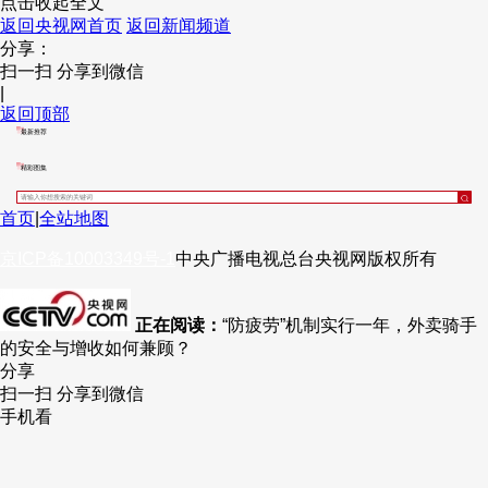
点击收起全文
返回央视网首页
返回新闻频道
财经
教育
乡村振兴
生态环境
一带一路
央博
分享：
扫一扫 分享到微信
大国智造
大国展会
大国保险
云顶对话
云起
超
|
返回顶部
最新推荐
精彩图集
CCTV.节目官网
直播
节目单
栏目
片库
热播榜
首页
|
全站地图
京ICP备10003349号-1
中央广播电视总台
央视网
版权所有
正在阅读：
“防疲劳”机制实行一年，外卖骑手
的安全与增收如何兼顾？
分享
扫一扫 分享到微信
手机看