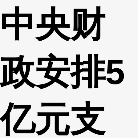
中央财
财经
教育
乡村振兴
生态环境
一带一路
央博
大国智造
大国展会
大国保险
云顶对话
云起
超
政安排5
CCTV.节目官网
直播
节目单
栏目
片库
热播榜
亿元支