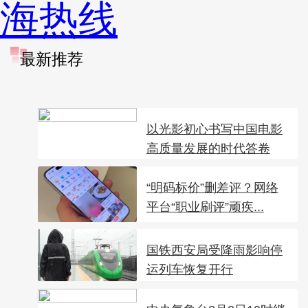
海热线
最新推荐
以光影初心书写中国电影
高质量发展的时代答卷
“明码标价”删差评？网络
平台“职业刷评”顽疾...
国铁西安局受降雨影响停
运列车恢复开行