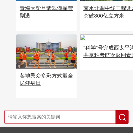
青海大柴旦翡翠湖晶莹
南水北调中线工程调
剔透
突破800亿立方米
“科学”号完成西太平
共享科考航次返回青
各地民众多彩方式迎全
民健身日