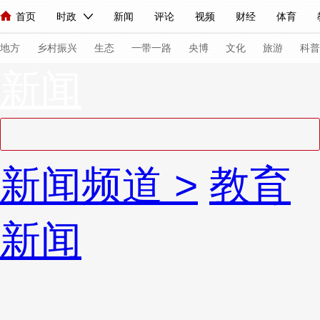
首页
时政
新闻
评论
视频
财经
体育
人民领袖习近平
直播
海外频道
片库
iPanda
栏目大全
联播+
English
中国领导人
节目单
Монгол
听音
央视快评
微视频
习式妙语
主持人
下
地方
乡村振兴
生态
一带一路
央博
文化
旅游
科普
新闻
总台春晚
网络春晚
共产党员网
秧纪录
纪录片网
新闻
国内
国际
评论
经济
军事
科技
法
新闻频道
>
教育
人民领袖习近平
联播+
热解读
天天学习
习式妙语
视频
小央视频
小央直播
直播中国
熊猫频道
V
新闻
现场
前线
比划
快看
蓝海中国
新兵请入列
体育
直播
竞猜
2026年世界杯
2026年冬奥会
VIP会员
CCTV奥林匹克频道
生活体育大会
体育江湖