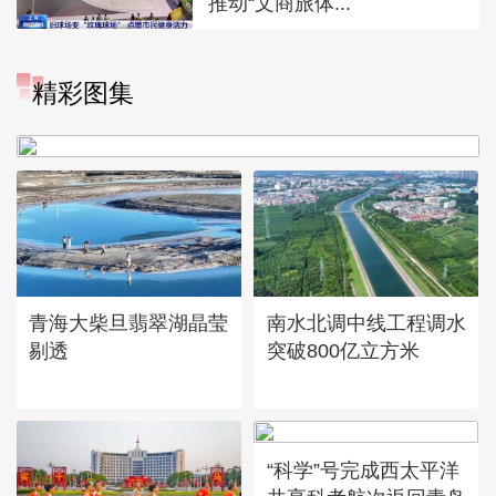
推动“文商旅体...
“大地指纹”奏响夏夜文旅乐
精彩图集
章
青海大柴旦翡翠湖晶莹
南水北调中线工程调水
剔透
突破800亿立方米
“科学”号完成西太平洋