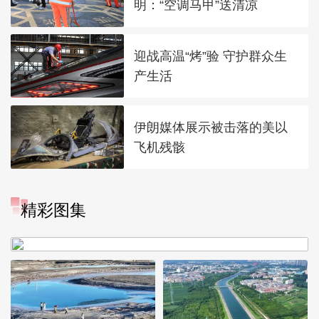
明：“空调马甲”送清凉
迎战高温“烤”验 守护群众生
产生活
伊朗媒体展示被击落的美以
飞机残骸
“大地指纹”奏响夏夜文旅乐
精彩图集
章