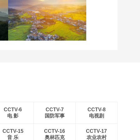
重庆梁平：优质水稻丰收
在望
安徽岳西：晨光铺洒山乡
稻田
CCTV-6
CCTV-7
CCTV-8
电 影
国防军事
电视剧
CCTV-15
CCTV-16
CCTV-17
音 乐
奥林匹克
农业农村