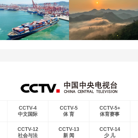
江苏泗洪：洪泽湖湿地白
暑期出游 乐享美好时光
鹭嬉戏
青岛港今年新辟16条国际
河北承德：金山岭长城日
航线
出云海翻涌
CCTV-4
CCTV-5
CCTV-5+
中文国际
体 育
体育赛事
CCTV-12
CCTV-13
CCTV-14
社会与法
新 闻
少 儿