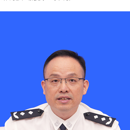
央博
非遗
文化
旅游
科普
健康
乐龄
阅读
云起
超级工厂
智敬中国
全民健康
颜选攻略
海洋
热播榜
总台企业白名单