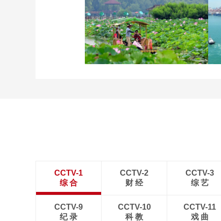
立秋近 采菱忙
诗意中国：画船撑入花深
处
CCTV-1
CCTV-2
CCTV-3
综 合
财 经
综 艺
CCTV-9
CCTV-10
CCTV-11
纪 录
科 教
戏 曲