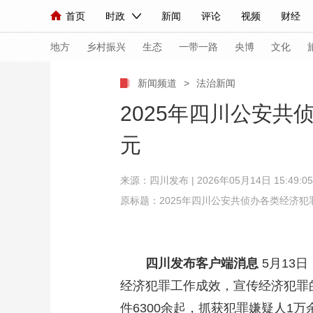
首页
时政
新闻
评论
视频
财经
人民领袖习近平
直播
海外频道
片库
iPanda
栏目大全
联播+
English
中国领导人
节目单
Монгол
听音
央视快评
微视频
习
地方
乡村振兴
生态
一带一路
央博
文化
新闻频道
>
法治新闻
总台春晚
网络春晚
共产党员网
秧纪录
2025年四川公安共
元
新闻
国内
国际
评论
经济
军事
来源：
四川发布
| 2026年05月14日 15:49:05
人民领袖习近平
联播+
热解读
天天学习
原标题：2025年四川公安共侦办各类经济犯罪
视频
小央视频
小央直播
直播中国
熊猫
现场
前线
比划
快看
蓝海中国
新兵
四川发布客户端消息
5月13
体育
直播
竞猜
2026年世界杯
2026
经济犯罪工作成效，宣传经济犯罪
VIP会员
CCTV奥林匹克频道
生活体育大会
件6300余起，抓获犯罪嫌疑人1万