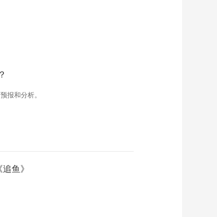
？
新预报和分析。
《追鱼》