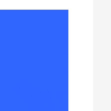
艺术
汽车
数智
5G
产业+
时尚
天气
才艺
网展
央央好物