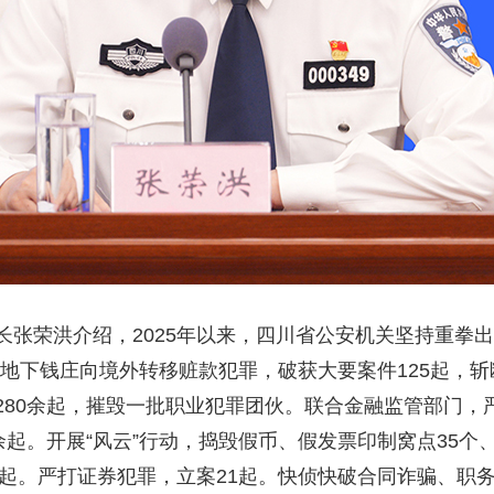
荣洪介绍，2025年以来，四川省公安机关坚持重拳出
、地下钱庄向境外转移赃款犯罪，破获大要案件125起，
280余起，摧毁一批职业犯罪团伙。联合金融监管部门，
余起。开展“风云”行动，捣毁假币、假发票印制窝点35个
5起。严打证券犯罪，立案21起。快侦快破合同诈骗、职务