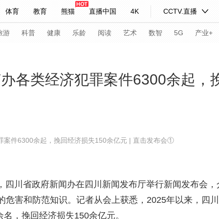
体育
教育
熊猫
直播中国
4K
CCTV.直播
式妙语
主持人
下载央视影音
热解读
天天学习
旅游
科普
健康
乐龄
阅读
艺术
数智
5G
产业+
纪录片网
国家大剧院
大型活动
侦办各类经济犯罪案件6300余起，
科技
法治
文娱
人物
公益
图片
习式妙语
央视快评
央视网评
光华锐评
锋面
案件6300余起，挽回经济损失150余亿元 | 直击发布会①
频道
VR/AR
4K专区
全景新闻
请入列
人生第一次
人生第二次
日，四川省政府新闻办在四川新闻发布厅举行新闻发布会
年冬奥会
CBA
NBA
中超
国足
国际足球
网球
综
的危害和防范知识。记者从会上获悉，2025年以来，四
体育江湖
文化体育
冰雪道路
足球道路
余名，挽回经济损失150余亿元。