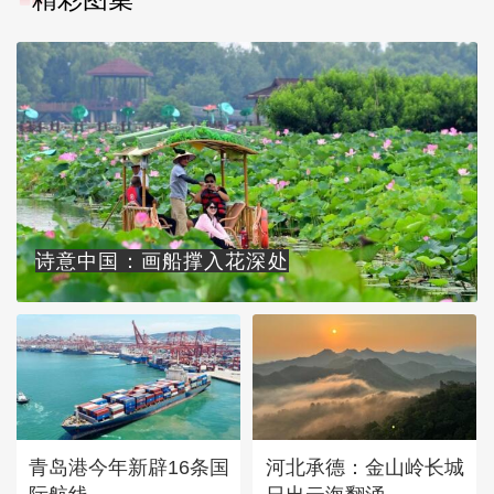
诗意中国：画船撑入花深处
青岛港今年新辟16条国
河北承德：金山岭长城