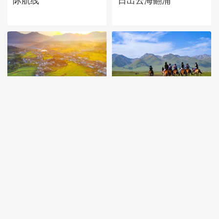
际航线
日出云海翻涌
安徽岳西：晨光铺洒山
新疆伊犁：那拉提夏季
乡稻田
风光如画 游人如织
首页
|
全站地图
京ICP备10003349号-1
中央广播电视总台
央视网
版权所有