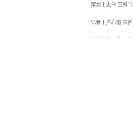
策划丨史伟 王鹏飞
记者丨卢心雨 黄茜
摄像丨金雨秋 陆泓
海报丨陈括