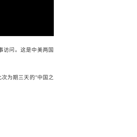
画
静
质
音
(m)
事访问。这是中美两国
次为期三天的“中国之