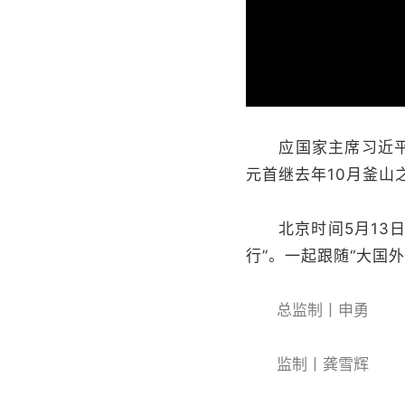
加
载
/
完
成
:
0%
应国家主席习近平邀
元首继去年10月釜山
北京时间5月13日
行”。一起跟随“大国
总监制丨申勇
监制丨龚雪辉