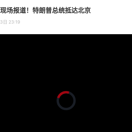
现场报道！特朗普总统抵达北京
3日 23:19
正
在
加
载
视
频
播
放