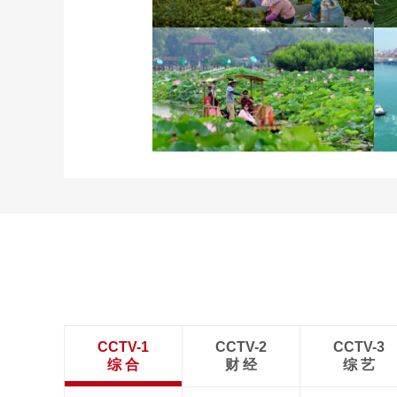
立秋近 采菱忙
诗意中国：画船撑入花深
处
CCTV-1
CCTV-2
CCTV-3
综 合
财 经
综 艺