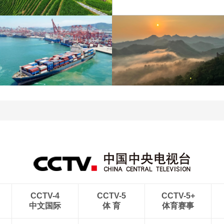
江苏泗洪：洪泽湖湿地白
暑期出游 乐享美好时光
鹭嬉戏
青岛港今年新辟16条国际
河北承德：金山岭长城日
航线
出云海翻涌
CCTV-4
CCTV-5
CCTV-5+
中文国际
体 育
体育赛事