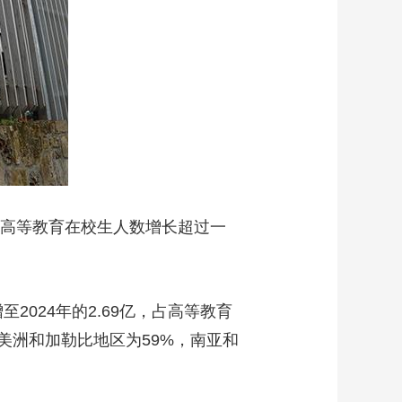
艺术
汽车
数智
5G
产业+
时尚
天气
才艺
网展
央央好物
高等教育在校生人数增长超过一
024年的2.69亿，占高等教育
美洲和加勒比地区为59%，南亚和