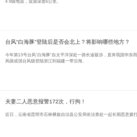
4.9级地震，震源深度6公里。
台风“白海豚”登陆后是否会北上？将影响哪些地方？
今年第13号台风“白海豚”自太平洋深处一路长途跋涉，直奔我国华东而
风级或强台风级登陆浙江到福建一带沿海。
夫妻二人恶意报警172次，行拘！
近日，云南省昆明市石林彝族自治县公安局依法查处一起长期恶意拨打