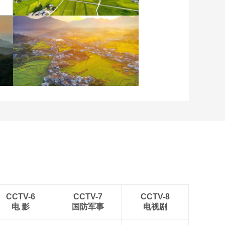
重庆梁平：优质水稻丰收
在望
安徽岳西：晨光铺洒山乡
稻田
CCTV-6
CCTV-7
CCTV-8
电 影
国防军事
电视剧