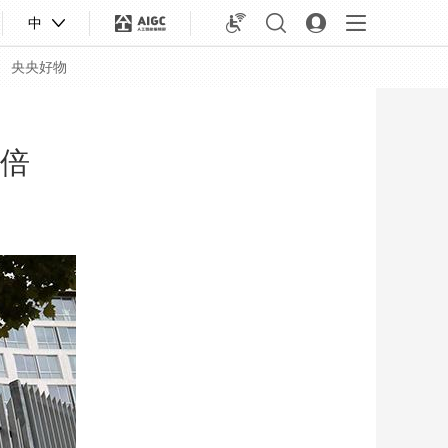
中
央央好物
一倍
合体育
亚冬会