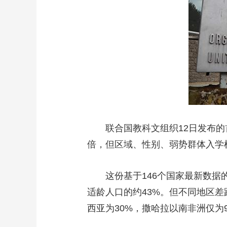
财经
教育
乡村振兴
生态环境
一带一路
大国智造
大国展会
大国保险
云顶对话
CCTV.节目官网
直播
节目单
栏目
片库
联合国教科文组织12日发布的首
倍，但区域、性别、弱势群体入学
这份基于146个国家最新数据的报
适龄人口的约43%。但不同地区差
西亚为30%，撒哈拉以南非洲仅为