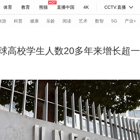
体育
教育
熊猫
直播中国
4K
CCTV.直播
式妙语
主持人
下载央视影音
热解读
天天学习
旅游
科普
健康
乐龄
阅读
艺术
数智
5G
产业+
纪录片网
国家大剧院
大型活动
球高校学生人数20多年来增长超
科技
法治
文娱
人物
公益
图片
习式妙语
央视快评
央视网评
光华锐评
锋面
频道
VR/AR
4K专区
全景新闻
请入列
人生第一次
人生第二次
年冬奥会
CBA
NBA
中超
国足
国际足球
网球
综
体育江湖
文化体育
冰雪道路
足球道路