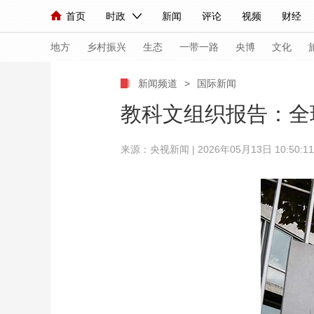
首页
时政
新闻
评论
视频
财经
人民领袖习近平
直播
海外频道
片库
iPanda
栏目大全
联播+
English
中国领导人
节目单
Монгол
听音
央视快评
微视频
习
地方
乡村振兴
生态
一带一路
央博
文化
新闻频道
>
国际新闻
总台春晚
网络春晚
共产党员网
秧纪录
教科文组织报告：全
来源：
央视新闻
| 2026年05月13日 10:50:11
新闻
国内
国际
评论
经济
军事
人民领袖习近平
联播+
热解读
天天学习
视频
小央视频
小央直播
直播中国
熊猫
现场
前线
比划
快看
蓝海中国
新兵
体育
直播
竞猜
2026年世界杯
2026
VIP会员
CCTV奥林匹克频道
生活体育大会