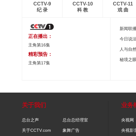
CCTV-9
CCTV-10
CCTV-11
纪 录
科 教
戏 曲
新闻联
正在播出：
今日说
主角第16集
人与自
精彩预告：
秘境之
主角第17集
关于我们
业务
总台之声
总台总经理室
央视网
关于CCTV.com
象舞广告
央视影