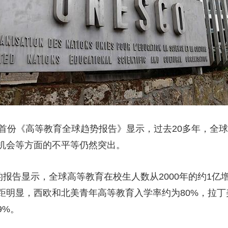
央博
非遗
文化
旅游
科普
健康
乐龄
阅读
云起
超级工厂
智敬中国
全民健康
颜选攻略
海洋
热播榜
总台企业白名单
份《高等教育全球趋势报告》显示，过去20多年，全球
机会等方面的不平等仍然突出。
告显示，全球高等教育在校生人数从2000年的约1亿增至2
距明显，西欧和北美青年高等教育入学率约为80%，拉丁
9%。