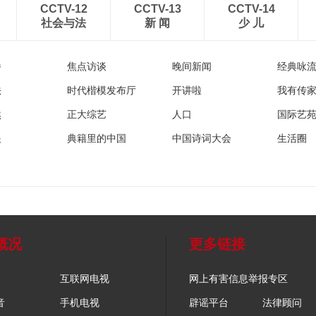
CCTV-12
CCTV-13
CCTV-14
社会与法
新 闻
少 儿
播
焦点访谈
晚间新闻
经典咏
法
时代楷模发布厅
开讲啦
我有传
然
正大综艺
人口
国际艺
眼
典籍里的中国
中国诗词大会
生活圈
概况
更多链接
互联网电视
网上有害信息举报专区
音
手机电视
辟谣平台
法律顾问