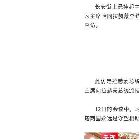
长安街上悬挂起
习主席陪同拉赫蒙总
来访。
此访是拉赫蒙总
主席向拉赫蒙总统颁授
12日的会谈中
塔两国永远是守望相