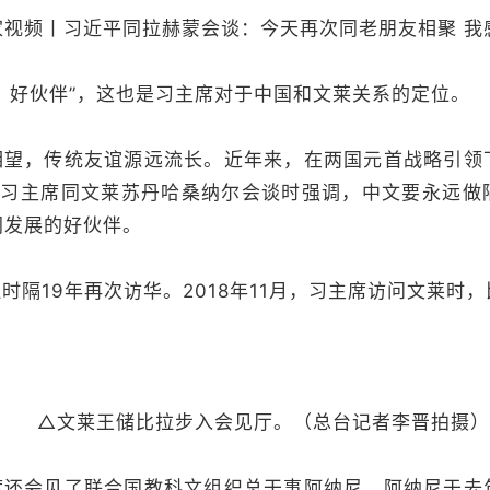
家视频丨习近平同拉赫蒙会谈：今天再次同老朋友相聚 我
、好伙伴”，这也是习主席对于中国和文莱关系的定位。
相望，传统友谊源远流长。近年来，在两国元首战略引领
，习主席同文莱苏丹哈桑纳尔会谈时强调，中文要永远做
同发展的好伙伴。
时隔19年再次访华。2018年11月，习主席访问文莱时
△文莱王储比拉步入会见厅。（总台记者李晋拍摄）
席还会见了联合国教科文组织总干事阿纳尼。阿纳尼于去