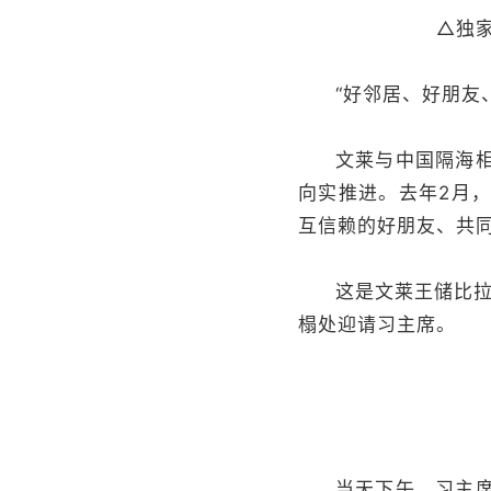
△独
“好邻居、好朋友
文莱与中国隔海
向实推进。去年2月
互信赖的好朋友、共
这是文莱王储比拉
榻处迎请习主席。
当天下午，习主