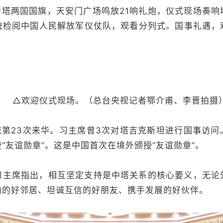
中塔两国国旗，天安门广场鸣放21响礼炮，仪式现场奏响
统检阅中国人民解放军仪仗队，观看分列式。国事礼遇，
△欢迎仪式现场。（总台央视记者鄂介甫、李晋拍摄
统第23次来华。习主席曾3次对塔吉克斯坦进行国事访问
“友谊勋章”。这是中国首次在境外颁授“友谊勋章”。
，习主席指出，相互坚定支持是中塔关系的核心要义，无论
助的好邻居、坦诚互信的好朋友、携手发展的好伙伴。