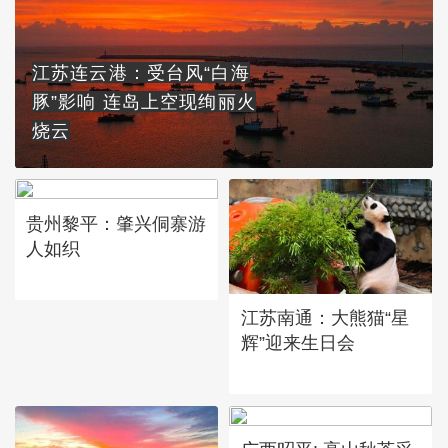
江苏连云港：受台风“白海
豚”影响 连岛上空现绚丽火
烧云
贵州黎平：肇兴侗寨游
人如织
江苏南通：大熊猫“星
辉”迎来生日会