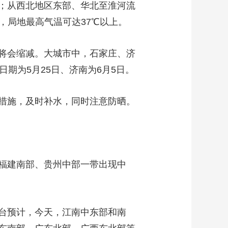
；从西北地区东部、华北至淮河流
艺术
汽车
数智
5G
产业+
，局地最高气温可达37℃以上。
时尚
天气
才艺
网展
央央好物
将会缩减。大城市中，石家庄、济
期为5月25日、济南为6月5日。
措施，及时补水，同时注意防晒。
福建南部、贵州中部一带出现中
台预计，今天，江南中东部和南