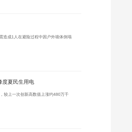
，地震造成1人在避险过程中因户外墙体倒塌
峰度夏民生用电
瓦，较上一次创新高数值上涨约480万千