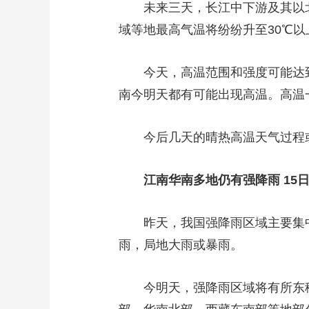
未来三天，长江中下游及其以北
财经
教育
乡村振兴
生态环境
一带一路
域等地最高气温将纷纷升至30℃
大国智造
大国展会
大国保险
云顶对话
今天，高温范围和强度可能达到
南今明天都有可能出现高温。高温一
CCTV.节目官网
今后几天的晴热高温天气过程或
直播
节目单
栏目
片库
江南华南多地仍有强降雨 15
昨天，我国强降雨区域主要集中
雨，局地大雨或暴雨。
今明天，强降雨区域将有所东移