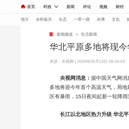
首页
时政
新闻
评论
视频
财经
人民领袖习近平
直播
海外频道
片库
iPanda
栏目大全
联播+
English
中国领导人
节目单
Монгол
听音
央视快评
微视频
习
地方
乡村振兴
生态
一带一路
央博
文化
新闻频道
>
生活新闻
总台春晚
网络春晚
共产党员网
秧纪录
华北平原多地将现今
来源：央视网 | 2026年05月13日 08:43:54
新闻
国内
国际
评论
经济
军事
人民领袖习近平
联播+
热解读
天天学习
央视网消息：
据中国天气网消
多地将迎今年首个高温天气，局地
视频
小央视频
小央直播
直播中国
熊猫
区有暴雨，15日夜间起新一轮降
现场
前线
比划
快看
蓝海中国
新兵
体育
直播
长江以北地区热力升级 华北
竞猜
2026年世界杯
2026
VIP会员
CCTV奥林匹克频道
生活体育大会