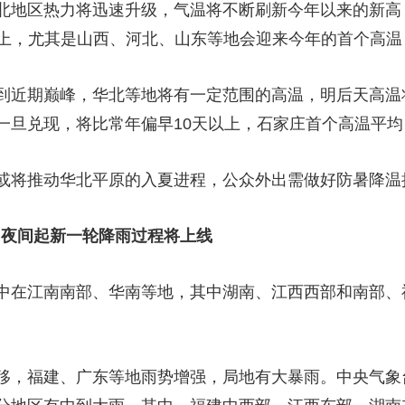
地区热力将迅速升级，气温将不断刷新今年以来的新高
央博
非遗
文化
旅游
科普
健康
乐龄
阅读
以上，尤其是山西、河北、山东等地会迎来今年的首个高温
云起
超级工厂
智敬中国
全民健康
颜选攻略
海洋
近期巅峰，华北等地将有一定范围的高温，明后天高温
旦兑现，将比常年偏早10天以上，石家庄首个高温平均日
将推动华北平原的入夏进程，公众外出需做好防暑降温
热播榜
总台企业白名单
日夜间起新一轮降雨过程将上线
在江南南部、华南等地，其中湖南、江西西部和南部、
，福建、广东等地雨势增强，局地有大暴雨。中央气象