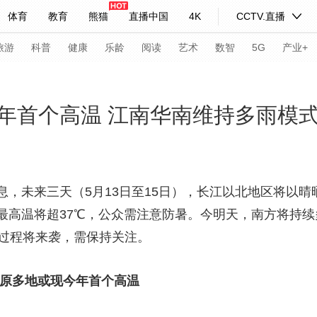
体育
教育
熊猫
直播中国
4K
CCTV.直播
式妙语
主持人
下载央视影音
热解读
天天学习
旅游
科普
健康
乐龄
阅读
艺术
数智
5G
产业+
纪录片网
国家大剧院
大型活动
年首个高温 江南华南维持多雨模
科技
法治
文娱
人物
公益
图片
习式妙语
央视快评
央视网评
光华锐评
锋面
息，未来三天（5月13日至15日），长江以北地区将以
最高温将超37℃，公众需注意防暑。今明天，南方将持
频道
VR/AR
4K专区
全景新闻
雨过程将来袭，需保持关注。
请入列
人生第一次
人生第二次
平原多地或现今年首个高温
年冬奥会
CBA
NBA
中超
国足
国际足球
网球
综
体育江湖
文化体育
冰雪道路
足球道路