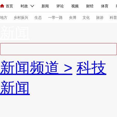
首页
时政
新闻
评论
视频
财经
体育
人民领袖习近平
直播
海外频道
片库
iPanda
栏目大全
联播+
English
中国领导人
节目单
Монгол
听音
央视快评
微视频
习式妙语
主持人
下
地方
乡村振兴
生态
一带一路
央博
文化
旅游
科普
新闻
总台春晚
网络春晚
共产党员网
秧纪录
纪录片网
新闻
国内
国际
评论
经济
军事
科技
法
新闻频道
>
科技
人民领袖习近平
联播+
热解读
天天学习
习式妙语
视频
小央视频
小央直播
直播中国
熊猫频道
V
新闻
现场
前线
比划
快看
蓝海中国
新兵请入列
体育
直播
竞猜
2026年世界杯
2026年冬奥会
VIP会员
CCTV奥林匹克频道
生活体育大会
体育江湖