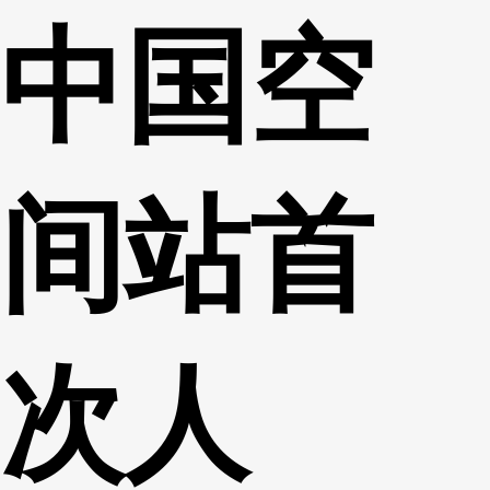
中国空
财经
教育
乡村振兴
生态环境
一带一路
央博
大国智造
大国展会
大国保险
云顶对话
云起
超
间站首
CCTV.节目官网
直播
节目单
栏目
片库
热播榜
次人