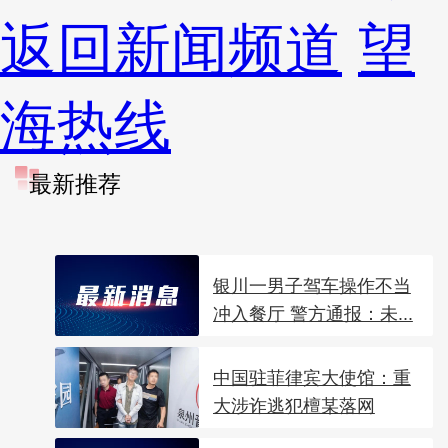
返回新闻频道
望
海热线
最新推荐
银川一男子驾车操作不当
冲入餐厅 警方通报：未...
中国驻菲律宾大使馆：重
大涉诈逃犯檀某落网