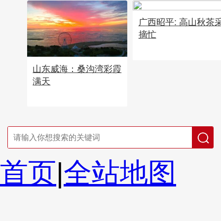
广西昭平: 高山秋茶
摘忙
山东威海：桑沟湾彩霞
满天
首页
|
全站地图