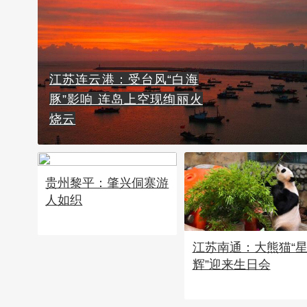
江苏连云港：受台风“白海
豚”影响 连岛上空现绚丽火
烧云
贵州黎平：肇兴侗寨游
人如织
江苏南通：大熊猫“
辉”迎来生日会