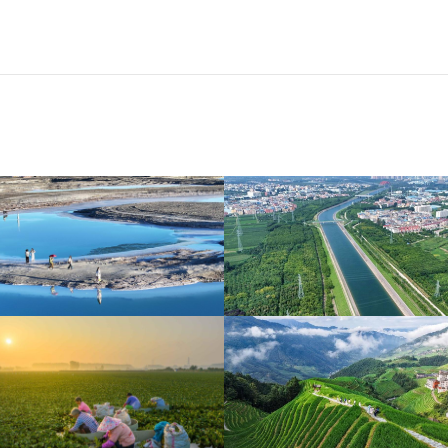
青海大柴旦翡翠湖晶莹剔
南水北调中线工程调水突
透
破800亿立方米