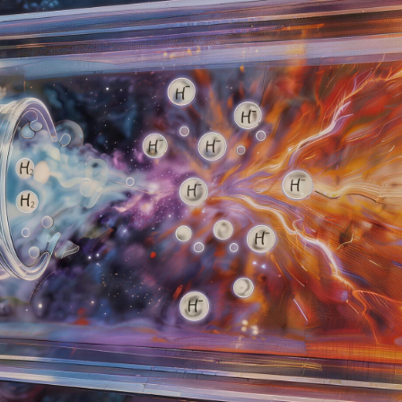
央博
非遗
文化
旅游
科普
健康
乐龄
阅读
云起
超级工厂
智敬中国
全民健康
颜选攻略
海洋
热播榜
总台企业白名单