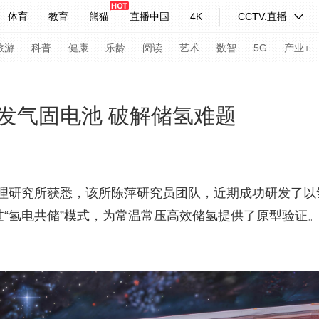
体育
教育
熊猫
直播中国
4K
CCTV.直播
式妙语
主持人
下载央视影音
热解读
天天学习
旅游
科普
健康
乐龄
阅读
艺术
数智
5G
产业+
纪录片网
国家大剧院
大型活动
发气固电池 破解储氢难题
科技
法治
文娱
人物
公益
图片
习式妙语
央视快评
央视网评
光华锐评
锋面
研究所获悉，该所陈萍研究员团队，近期成功研发了以氢
过“氢电共储”模式，为常温常压高效储氢提供了原型验证。
频道
VR/AR
4K专区
全景新闻
请入列
人生第一次
人生第二次
年冬奥会
CBA
NBA
中超
国足
国际足球
网球
综
体育江湖
文化体育
冰雪道路
足球道路