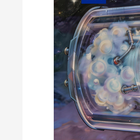
财经
教育
乡村振兴
生态环境
一带一路
大国智造
大国展会
大国保险
云顶对话
CCTV.节目官网
直播
节目单
栏目
片库