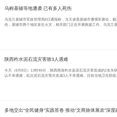
乌称基辅等地遭袭 已有多人死伤
乌克兰基辅市军政管理局8日通报称，当天凌晨基辅市遭俄军袭击，截至
伤，基辅市两个地区发生火灾，相关部门正在开展救援工作。乌克兰基辅
陕西柞水泥石流灾害致3人遇难
今天（8月8日）13时40分，陕西商洛柞水县泥石流灾害造成的2名
认不幸遇难，此次泥石流灾害共造成3人不幸遇难。目前当地卫生防疫人
多地交出“全民健身”实践答卷 推动“文商旅体展农”深度