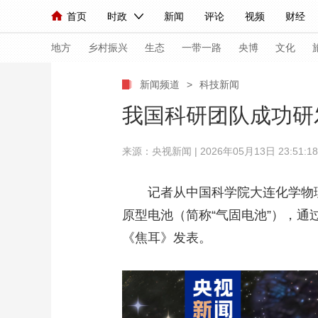
首页
时政
新闻
评论
视频
财经
人民领袖习近平
直播
海外频道
片库
iPanda
栏目大全
联播+
English
中国领导人
节目单
Монгол
听音
央视快评
微视频
习
地方
乡村振兴
生态
一带一路
央博
文化
新闻频道
>
科技新闻
总台春晚
网络春晚
共产党员网
秧纪录
我国科研团队成功研
来源：
央视新闻
| 2026年05月13日 23:51:18
新闻
国内
国际
评论
经济
军事
人民领袖习近平
联播+
热解读
天天学习
记者从中国科学院大连化学物理
原型电池（简称“气固电池”），通
视频
小央视频
小央直播
直播中国
熊猫
《焦耳》发表。
现场
前线
比划
快看
蓝海中国
新兵
体育
直播
竞猜
2026年世界杯
2026
VIP会员
CCTV奥林匹克频道
生活体育大会