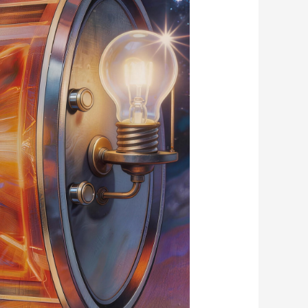
艺术
汽车
数智
5G
产业+
时尚
天气
才艺
网展
央央好物