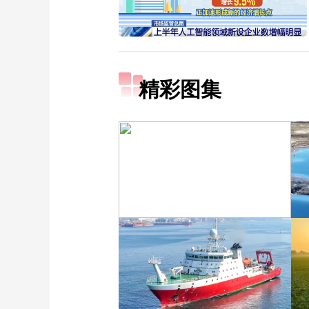
精彩图集
“大地指纹”奏响夏夜文旅
乐章