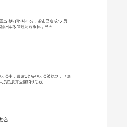
当地时间5时45分，袭击已造成4人受
州军政管理局通报称，当天...
失联人员中，最后1名失联人员被找到，已确
员已展开全面消杀防疫...
融合