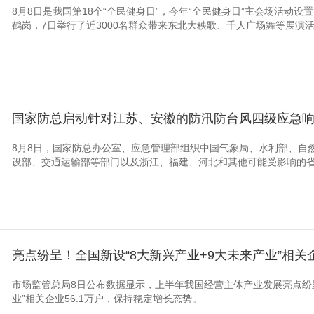
8月8日是我国第18个“全民健身日”，今年“全民健身日”主会场活动
鹤岗，7日举行了近3000名群众带来东北大秧歌、千人广场舞等展演活动
国家防总启动针对江苏、安徽的防汛防台风四级应急
8月8日，国家防总办公室、应急管理部组织中国气象局、水利部、自
设部、交通运输部等部门以及浙江、福建、河北和其他可能受影响的省份
亮点纷呈！全国新设“8大新兴产业+9大未来产业”相关
市场监管总局8日公布数据显示，上半年我国经营主体产业发展亮点纷呈
业”相关企业56.1万户，保持稳定增长态势。