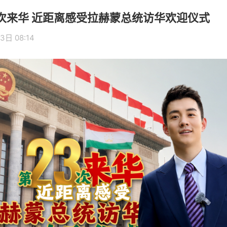
23次来华 近距离感受拉赫蒙总统访华欢迎仪式
3日 08:14