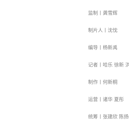
监制丨龚雪辉
制片人丨沈忱
编导丨杨新禹
记者丨哈乐 徐新 
制作丨何新桐
运营丨诸华 夏彤
统筹丨张建欣 陈扬 许