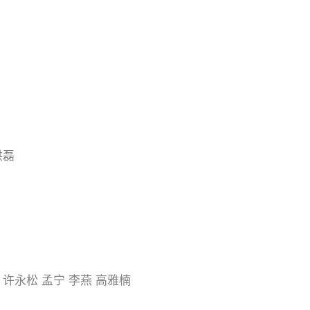
洪磊
永松 孟宁 李燕 高雅楠