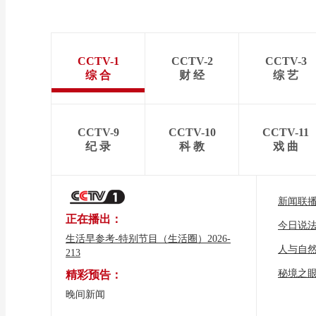
CCTV-1
CCTV-2
CCTV-3
综 合
财 经
综 艺
CCTV-9
CCTV-10
CCTV-11
纪 录
科 教
戏 曲
新闻联
正在播出：
今日说
生活早参考-特别节目（生活圈）2026-
人与自
213
秘境之
精彩预告：
晚间新闻