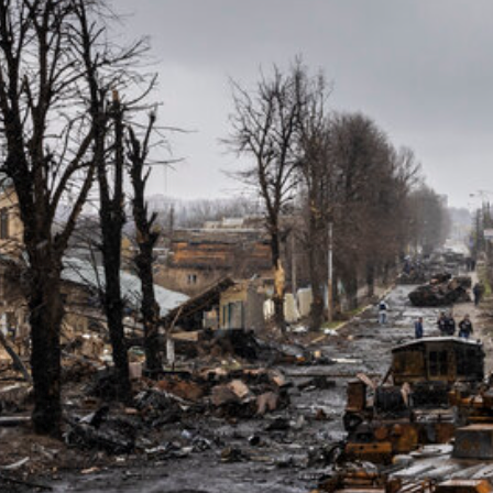
央博
非遗
文化
旅游
科普
健康
乐龄
阅读
云起
超级工厂
智敬中国
全民健康
颜选攻略
海洋
热播榜
总台企业白名单