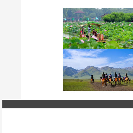
诗意中国：画船撑入花深
处
新疆伊犁：那拉提夏季风
光如画 游人如织