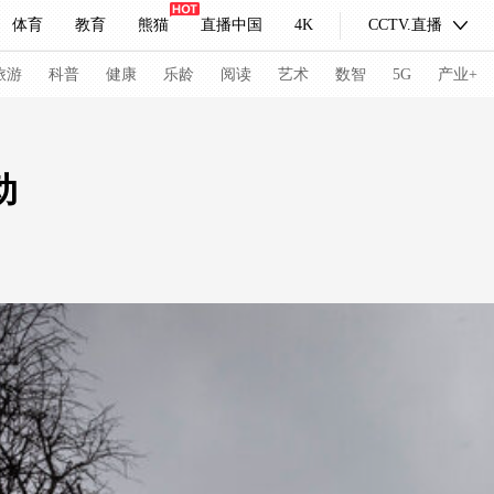
体育
教育
熊猫
直播中国
4K
CCTV.直播
式妙语
主持人
下载央视影音
热解读
天天学习
旅游
科普
健康
乐龄
阅读
艺术
数智
5G
产业+
纪录片网
国家大剧院
大型活动
动
科技
法治
文娱
人物
公益
图片
习式妙语
央视快评
央视网评
光华锐评
锋面
频道
VR/AR
4K专区
全景新闻
请入列
人生第一次
人生第二次
冬奥会
CBA
NBA
中超
国足
国际足球
网球
综
体育江湖
文化体育
冰雪道路
足球道路