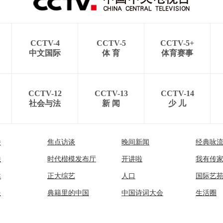
CCTV-4
CCTV-5
CCTV-5+
中文国际
体 育
体育赛事
CCTV-12
CCTV-13
CCTV-14
社会与法
新 闻
少 儿
播
焦点访谈
晚间新闻
经典咏
法
时代楷模发布厅
开讲啦
我有传
然
正大综艺
人口
国际艺
眼
典籍里的中国
中国诗词大会
生活圈