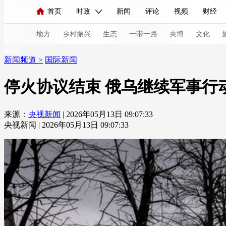
首页
时政
新闻
评论
视频
财经
人民领袖习近平
直播
海外频道
片库
iPanda
栏目大全
联播+
English
中国领导人
节目单
Монгол
听音
央视快评
微视频
习
地方
乡村振兴
生态
一带一路
央博
文化
新闻
新闻频道
>
国际新闻
总台春晚
网络春晚
共产党员网
秧纪录
停火协议结束 俄乌继续军事行
来源：
央视新闻
| 2026年05月13日 09:07:33
新闻
国内
国际
评论
经济
军事
央视新闻 | 2026年05月13日 09:07:33
人民领袖习近平
联播+
热解读
天天学习
视频
小央视频
小央直播
直播中国
熊猫
现场
前线
比划
快看
蓝海中国
新兵
体育
直播
竞猜
2026年世界杯
2026年
VIP会员
CCTV奥林匹克频道
生活体育大会