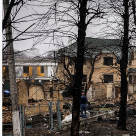
财经
教育
乡村振兴
生态环境
一带一路
大国智造
大国展会
大国保险
云顶对话
CCTV.节目官网
直播
节目单
栏目
片库