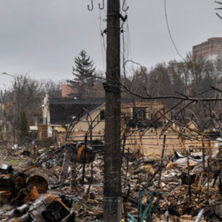
艺术
汽车
数智
5G
产业+
时尚
天气
才艺
网展
央央好物