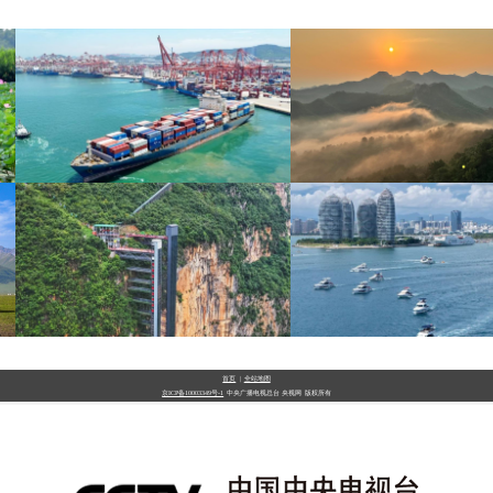
青岛港今年新辟16条国际
河北承德：金山岭长
航线
出云海翻涌
首页
|
全站地图
京ICP备10003349号-1
中央广播电视总台
央视网
版权所有
“空中校车”托举云端求学
三亚迎来暑期旅游旺
路
举措保障服务质量