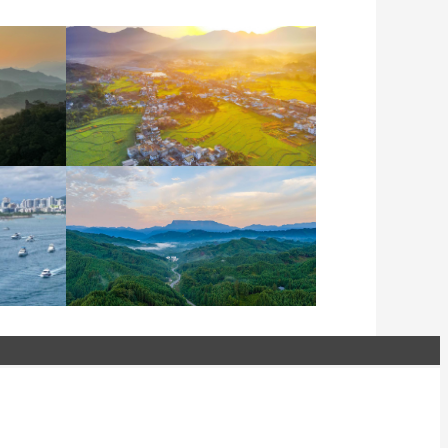
城日
安徽岳西：晨光铺洒山乡
稻田
季 多
四川眉山：瓦屋峨眉同框
入画来