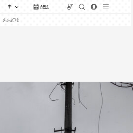
中
央央好物
合体育
亚冬会