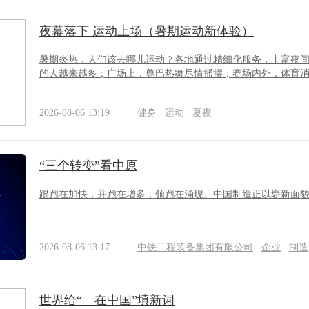
夜幕落下 运动上场（暑期运动新体验）
暑期炎热，人们该去哪儿运动？各地通过精细化服务，丰富夜
的人越来越多；广场上，尊巴热舞尽情摇摆；赛场内外，体育消费
2026-08-06 13:19
健身
运动
夏夜
“三个转变”看中原
跟跑在加快，并跑在增多，领跑在涌现。中国制造正以崭新面
2026-08-06 13:17
中铁工程装备集团有限公司
企业
制造
世界给“__在中国”填新词