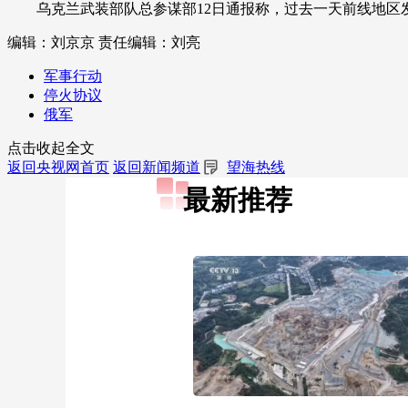
乌克兰武装部队总参谋部12日通报称，过去一天前线地区发生
编辑：刘京京
责任编辑：刘亮
军事行动
停火协议
俄军
点击收起全文
返回央视网首页
返回新闻频道
望海热线
最新推荐