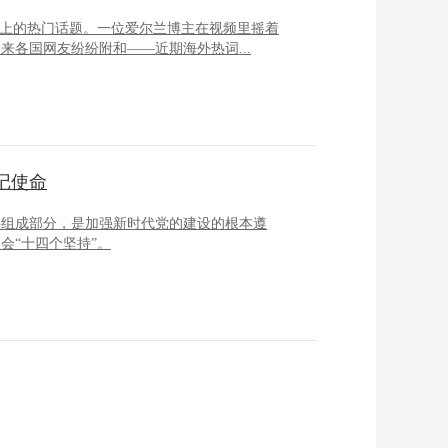
台上的热门话题。一位爱尔兰博主在视频里摇着
各国网友纷纷附和——近期海外热词...
记使命
要组成部分，是加强新时代党的建设的根本遵
会“十四个坚持”。