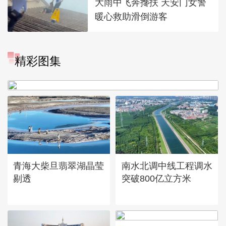
大雨中飞奔搀扶 天安门女警
暖心救助滑倒游客
“大地指纹”奏响夏夜文旅乐
精彩图集
章
青海大柴旦翡翠湖晶莹
南水北调中线工程调水
剔透
突破800亿立方米