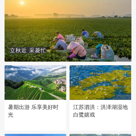
立秋近 采菱忙
暑期出游 乐享美好时
江苏泗洪：洪泽湖湿地
光
白鹭嬉戏