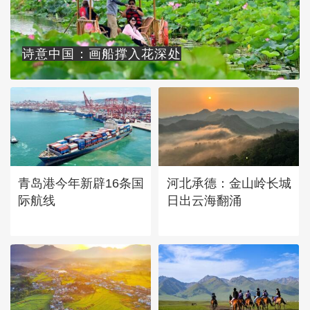
诗意中国：画船撑入花深处
青岛港今年新辟16条国
河北承德：金山岭长城
际航线
日出云海翻涌