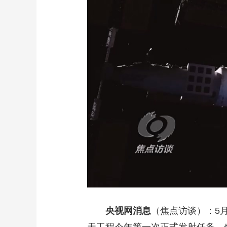
财经
教育
乡村振兴
生态环境
一带一路
大国智造
大国展会
大国保险
云顶对话
CCTV.节目官网
直播
节目单
栏目
片库
央视网消息
（焦点访谈）：5