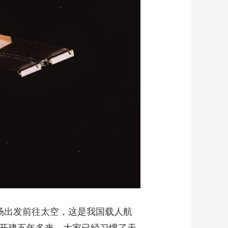
艺术
汽车
数智
5G
产业+
时尚
天气
才艺
网展
央央好物
场出发前往太空，这是我国载人航