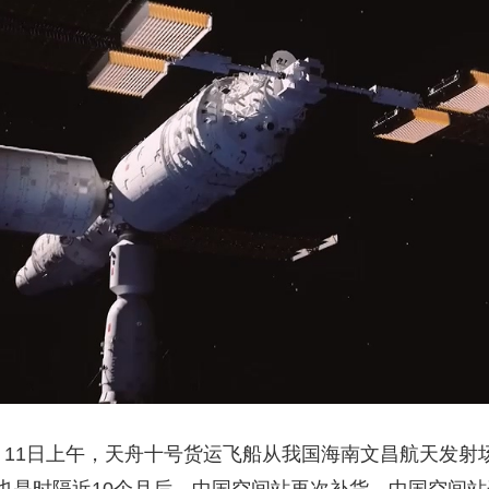
央博
非遗
文化
旅游
科普
健康
乐龄
阅读
云起
超级工厂
智敬中国
全民健康
颜选攻略
海洋
热播榜
总台企业白名单
月11日上午，天舟十号货运飞船从我国海南文昌航天发射