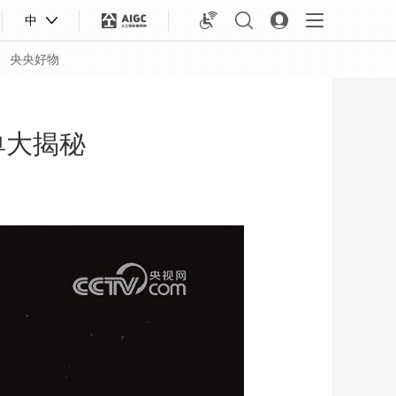
中
央央好物
单大揭秘
合体育
亚冬会