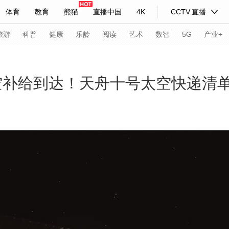
体育
教育
熊猫
直播中国
4K
CCTV.直播
式妙语
主持人
下载央视影音
热解读
天天学习
旅游
科普
健康
乐龄
阅读
艺术
数智
5G
产业+
纪录片网
国家大剧院
大型活动
太空补给到达！天舟十号太空快递清
科技
法治
文娱
人物
公益
图片
习式妙语
央视快评
央视网评
光华锐评
锋面
频道
VR/AR
4K专区
全景新闻
请入列
人生第一次
人生第二次
年冬奥会
CBA
NBA
中超
国足
国际足球
网球
综
体育江湖
文化体育
冰雪道路
足球道路