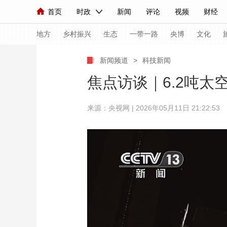
首页
时政
新闻
评论
视频
财经
人民领袖习近平
直播
海外频道
片库
iPanda
栏目大全
联播+
English
中国领导人
节目单
Монгол
听音
央视快评
微视频
习
地方
乡村振兴
生态
一带一路
央博
文化
新闻频道
>
科技新闻
总台春晚
网络春晚
共产党员网
秧纪录
焦点访谈｜6.2吨
来源：央视网 | 2026年05月11日 21:22:53
新闻
国内
国际
评论
经济
军事
人民领袖习近平
联播+
热解读
天天学习
视频
小央视频
小央直播
直播中国
熊猫
现场
前线
比划
快看
蓝海中国
新兵
体育
直播
竞猜
2026年世界杯
2026
VIP会员
CCTV奥林匹克频道
生活体育大会