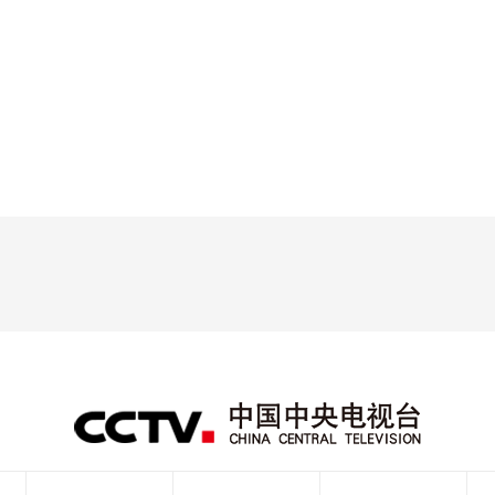
央博
非遗
文化
旅游
科普
健康
乐龄
阅读
云起
超级工厂
智敬中国
全民健康
颜选攻略
海洋
热播榜
总台企业白名单