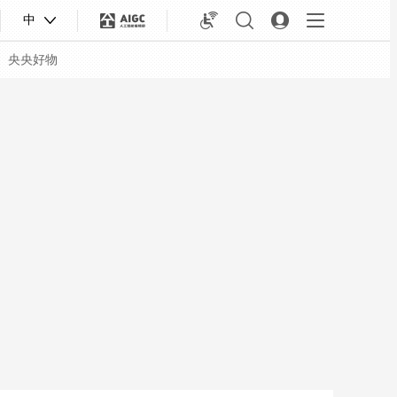
中
央央好物
合体育
亚冬会