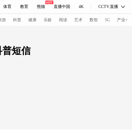
体育
教育
熊猫
直播中国
4K
CCTV.直播
式妙语
主持人
下载央视影音
热解读
天天学习
旅游
科普
健康
乐龄
阅读
艺术
数智
5G
产业+
纪录片网
国家大剧院
大型活动
科普短信
科技
法治
文娱
人物
公益
图片
习式妙语
央视快评
央视网评
光华锐评
锋面
频道
VR/AR
4K专区
全景新闻
请入列
人生第一次
人生第二次
冬奥会
CBA
NBA
中超
国足
国际足球
网球
综
体育江湖
文化体育
冰雪道路
足球道路