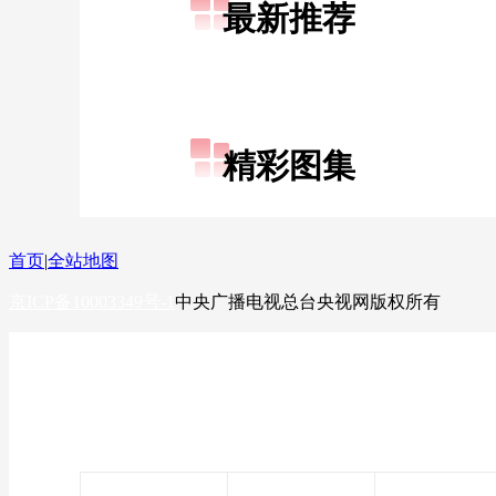
最新推荐
财经
教育
乡村振兴
生态环境
一带一路
大国智造
大国展会
大国保险
云顶对话
精彩图集
CCTV.节目官网
直播
节目单
栏目
片库
首页
|
全站地图
京ICP备10003349号-1
中央广播电视总台
央视网
版权所有