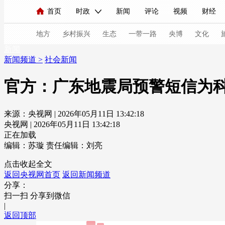
首页
时政
新闻
评论
视频
财经
人民领袖习近平
直播
海外频道
片库
iPanda
栏目大全
联播+
English
中国领导人
节目单
Монгол
听音
央视快评
微视频
习
地方
乡村振兴
生态
一带一路
央博
文化
新闻
新闻频道
>
社会新闻
总台春晚
网络春晚
共产党员网
秧纪录
官方：广东地震局预警短信为
来源：央视网 | 2026年05月11日 13:42:18
新闻
国内
国际
评论
经济
军事
央视网 | 2026年05月11日 13:42:18
人民领袖习近平
联播+
热解读
天天学习
正在加载
编辑：苏璇
责任编辑：刘亮
视频
小央视频
小央直播
直播中国
熊猫
点击收起全文
返回央视网首页
返回新闻频道
现场
前线
比划
快看
蓝海中国
新兵
分享：
扫一扫 分享到微信
体育
直播
竞猜
2026年世界杯
2026年
|
返回顶部
VIP会员
CCTV奥林匹克频道
生活体育大会