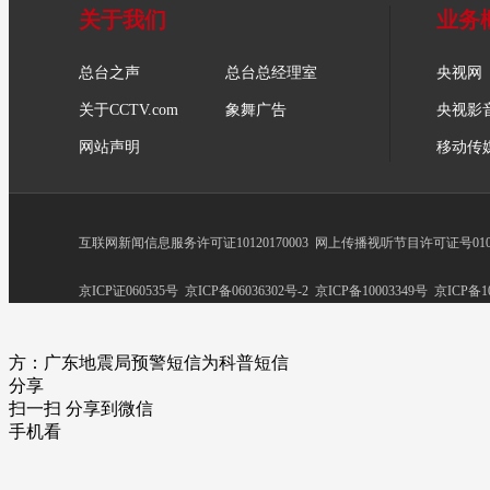
关于我们
业务
总台之声
总台总经理室
央视网
关于CCTV.com
象舞广告
央视影
网站声明
移动传
互联网新闻信息服务许可证10120170003
网上传播视听节目许可证号0102
京ICP证060535号
京ICP备06036302号-2
京ICP备10003349号
京ICP备10
方：广东地震局预警短信为科普短信
分享
扫一扫 分享到微信
手机看