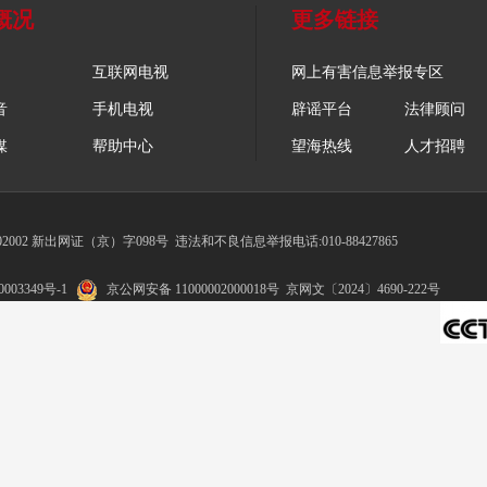
概况
更多链接
互联网电视
网上有害信息举报专区
音
手机电视
辟谣平台
法律顾问
媒
帮助中心
望海热线
人才招聘
002 新出网证（京）字098号
违法和不良信息举报电话:010-88427865
003349号-1
京公网安备 11000002000018号
京网文〔2024〕4690-222号