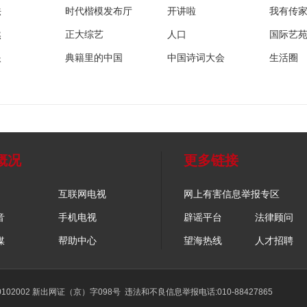
法
时代楷模发布厅
开讲啦
我有传
然
正大综艺
人口
国际艺
眼
典籍里的中国
中国诗词大会
生活圈
概况
更多链接
互联网电视
网上有害信息举报专区
音
手机电视
辟谣平台
法律顾问
媒
帮助中心
望海热线
人才招聘
02002 新出网证（京）字098号
违法和不良信息举报电话:010-88427865