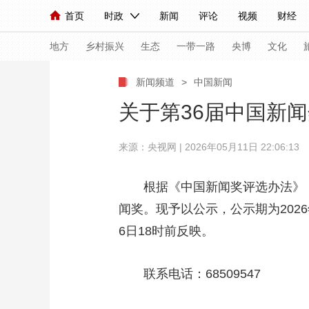
首页
时政
新闻
评论
视频
财经
人民领袖习近平
直播
海外频道
片库
iPanda
栏目大全
联播+
English
中国领导人
节目单
Монгол
听音
央视快评
微视频
习
地方
乡村振兴
生态
一带一路
央博
文化
新闻频道
>
中国新闻
总台春晚
网络春晚
共产党员网
秧纪录
关于第36届中国新
来源：央视网 | 2026年05月11日 22:06:13
新闻
国内
国际
评论
经济
军事
人民领袖习近平
联播+
热解读
天天学习
根据《中国新闻奖评选办法》，中
闻奖。现予以公示，公示期为2026
视频
小央视频
小央直播
直播中国
熊猫
6日18时前反映。
现场
前线
比划
快看
蓝海中国
新兵
体育
直播
联系电话：68509547
竞猜
2026年世界杯
2026
VIP会员
CCTV奥林匹克频道
生活体育大会