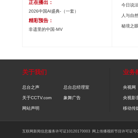
正在播出：
今日说
2026中国AI盛典-（一套）
人与自
精彩预告：
秘境之
非遗里的中国-MV
关于我们
业务
总台之声
总台总经理室
央视网
关于CCTV.com
象舞广告
央视影
网站声明
移动传
互联网新闻信息服务许可证10120170003
网上传播视听节目许可证号01