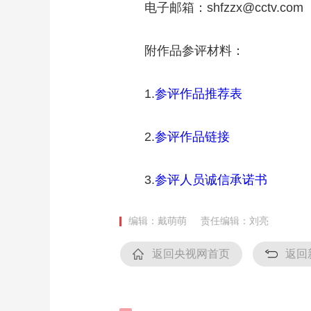
电子邮箱：shfzzx@cctv.com
财经
教育
乡村振兴
生态环境
一带一路
大国智造
大国展会
大国保险
云顶对话
附作品参评材料：
1.
参评作品推荐表
2.
参评作品链接
CCTV.节目官网
直播
节目单
栏目
片库
3.
参评人员诚信承诺书
编辑：戴萌萌
责任编辑：刘亮
返回央视网首页
返回