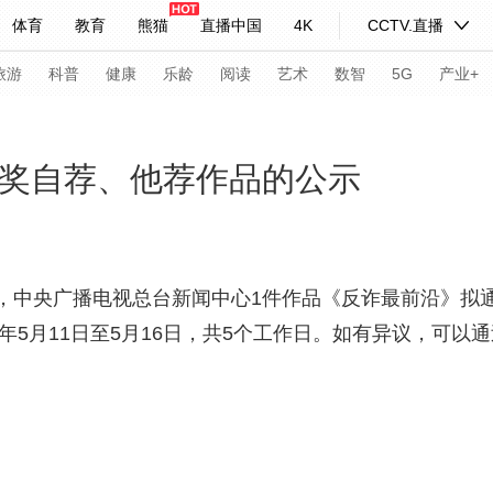
体育
教育
熊猫
直播中国
4K
CCTV.直播
式妙语
主持人
下载央视影音
热解读
天天学习
旅游
科普
健康
乐龄
阅读
艺术
数智
5G
产业+
纪录片网
国家大剧院
大型活动
闻奖自荐、他荐作品的公示
科技
法治
文娱
人物
公益
图片
习式妙语
央视快评
央视网评
光华锐评
锋面
央广播电视总台新闻中心1件作品《反诈最前沿》拟通
年5月11日至5月16日，共5个工作日。如有异议，可以通
频道
VR/AR
4K专区
全景新闻
请入列
人生第一次
人生第二次
年冬奥会
CBA
NBA
中超
国足
国际足球
网球
综
体育江湖
文化体育
冰雪道路
足球道路