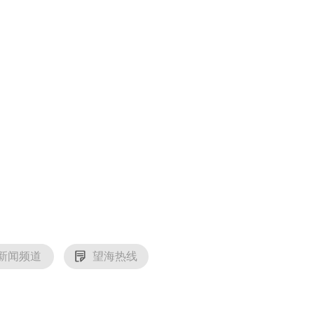
央博
非遗
文化
旅游
科普
健康
乐龄
阅读
云起
超级工厂
智敬中国
全民健康
颜选攻略
海洋
热播榜
总台企业白名单
新闻频道
望海热线