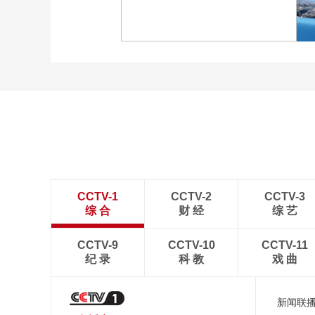
广西昭平: 高山秋茶采摘忙
“大地指纹”奏响夏夜文旅
乐章
CCTV-1
CCTV-2
CCTV-3
综 合
财 经
综 艺
CCTV-9
CCTV-10
CCTV-11
纪 录
科 教
戏 曲
新闻联