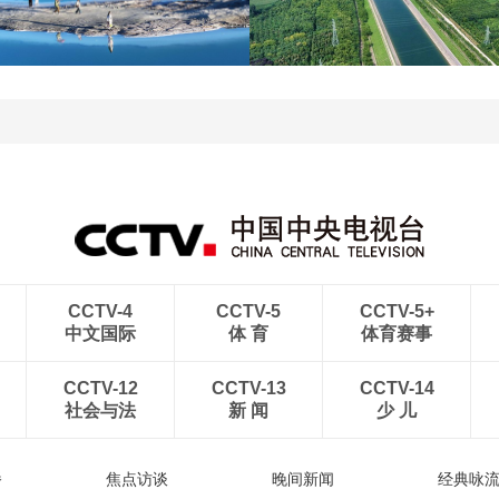
杭台高铁温玉段正式开通
贵州晴隆：二十四道拐绿
运营
意盎然
青海大柴旦翡翠湖晶莹剔
南水北调中线工程调水突
透
破800亿立方米
CCTV-4
CCTV-5
CCTV-5+
中文国际
体 育
体育赛事
CCTV-12
CCTV-13
CCTV-14
社会与法
新 闻
少 儿
播
焦点访谈
晚间新闻
经典咏