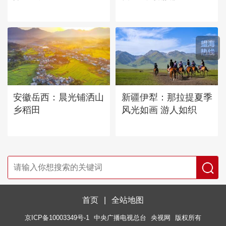
安徽岳西：晨光铺洒山
新疆伊犁：那拉提夏季
乡稻田
风光如画 游人如织
首页
|
全站地图
京ICP备10003349号-1
中央广播电视总台
央视网
版权所有