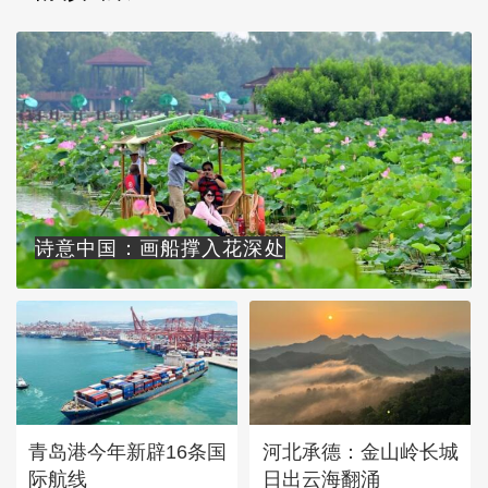
诗意中国：画船撑入花深处
青岛港今年新辟16条国
河北承德：金山岭长城
际航线
日出云海翻涌