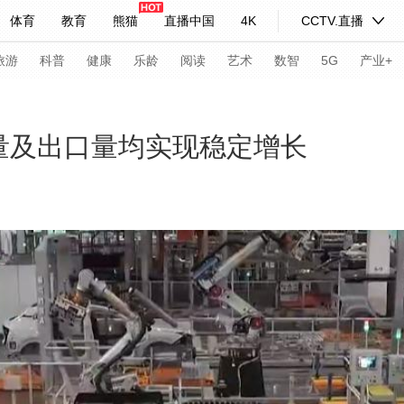
体育
教育
熊猫
直播中国
4K
CCTV.直播
式妙语
主持人
下载央视影音
热解读
天天学习
旅游
科普
健康
乐龄
阅读
艺术
数智
5G
产业+
纪录片网
国家大剧院
大型活动
量及出口量均实现稳定增长
科技
法治
文娱
人物
公益
图片
习式妙语
央视快评
央视网评
光华锐评
锋面
频道
VR/AR
4K专区
全景新闻
请入列
人生第一次
人生第二次
年冬奥会
CBA
NBA
中超
国足
国际足球
网球
综
体育江湖
文化体育
冰雪道路
足球道路