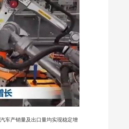
艺术
汽车
数智
5G
产业+
时尚
天气
才艺
网展
央央好物
源汽车产销量及出口量均实现稳定增