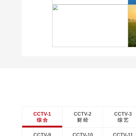
“大地指纹”奏响夏夜文旅
乐章
“科学”号完成西太平洋共
享科考航次返回青岛
CCTV-1
CCTV-2
CCTV-3
综 合
财 经
综 艺
CCTV-9
CCTV-10
CCTV-11