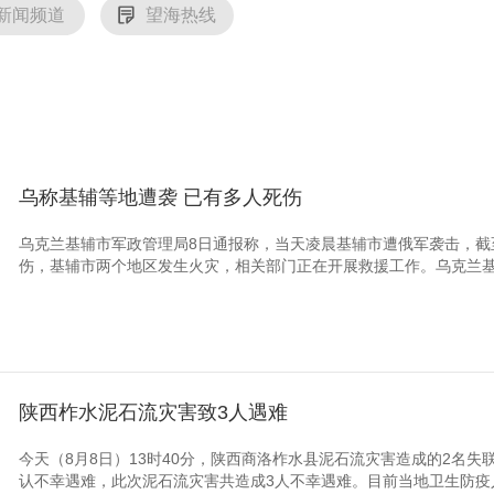
新闻频道
望海热线
乌称基辅等地遭袭 已有多人死伤
乌克兰基辅市军政管理局8日通报称，当天凌晨基辅市遭俄军袭击，截至
伤，基辅市两个地区发生火灾，相关部门正在开展救援工作。乌克兰基辅
陕西柞水泥石流灾害致3人遇难
今天（8月8日）13时40分，陕西商洛柞水县泥石流灾害造成的2名
认不幸遇难，此次泥石流灾害共造成3人不幸遇难。目前当地卫生防疫人