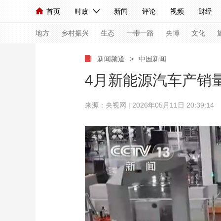
首页
时政
新闻
评论
视频
财经
人民领袖习近平
直播
海外频道
片库
iPanda
栏目大全
联播+
English
中国领导人
节目单
Монгол
听音
央视快评
微视频
习
地方
乡村振兴
生态
一带一路
央博
文化
新闻频道
>
中国新闻
总台春晚
网络春晚
共产党员网
秧纪录
4月新能源汽车产销
来源：央视网 | 2026年05月11日 20:39:14
新闻
国内
国际
评论
经济
军事
人民领袖习近平
联播+
热解读
天天学习
视频
小央视频
小央直播
直播中国
熊猫
现场
前线
比划
快看
蓝海中国
新兵
体育
直播
竞猜
2026年世界杯
2026
VIP会员
CCTV奥林匹克频道
生活体育大会