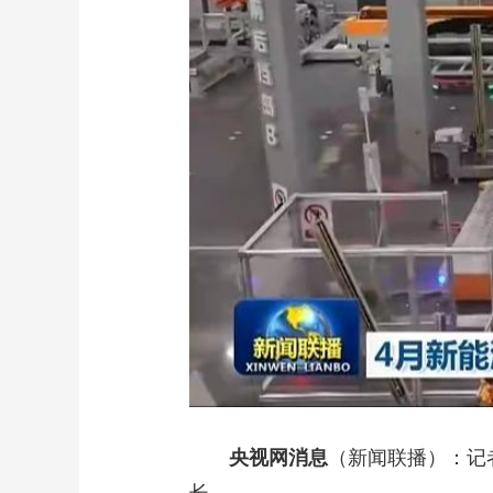
财经
教育
乡村振兴
生态环境
一带一路
大国智造
大国展会
大国保险
云顶对话
CCTV.节目官网
直播
节目单
栏目
片库
央视网消息
（新闻联播）：记