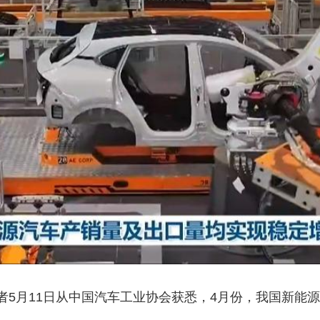
央博
非遗
文化
旅游
科普
健康
乐龄
阅读
云起
超级工厂
智敬中国
全民健康
颜选攻略
海洋
热播榜
总台企业白名单
者5月11日从中国汽车工业协会获悉，4月份，我国新能