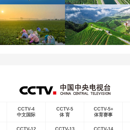
青海大柴旦翡翠湖晶莹剔
南水北调中线工程调水突
透
破800亿立方米
立秋近 采菱忙
暑期出游 乐享美好时光
CCTV-4
CCTV-5
CCTV-5+
中文国际
体 育
体育赛事
CCTV-12
CCTV-13
CCTV-14