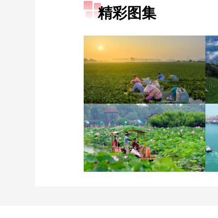
精彩图集
立秋近 采菱忙
诗意中国：画船撑入花深