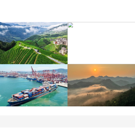
江苏泗洪：洪泽湖湿地白
暑期出游 乐享美好时光
鹭嬉戏
青岛港今年新辟16条国际
河北承德：金山岭长城日