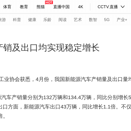
体育
教育
熊猫
直播中国
4K
CCTV.直播
式妙语
主持人
下载央视影音
热解读
天天学习
旅游
科普
健康
乐龄
阅读
艺术
数智
5G
产业+
纪录片网
国家大剧院
大型活动
产销及出口均实现稳定增长
科技
法治
文娱
人物
公益
图片
习式妙语
央视快评
央视网评
光华锐评
锋面
车工业协会获悉，4月份，我国新能源汽车产销量及出口量
频道
VR/AR
4K专区
全景新闻
车产销量分别为132万辆和134.4万辆，同比分别增长5
请入列
人生第一次
人生第二次
在出口方面，新能源汽车出口43万辆，同比增长1.1倍。不
倍。
年冬奥会
CBA
NBA
中超
国足
国际足球
网球
综
体育江湖
文化体育
冰雪道路
足球道路