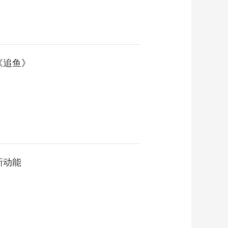
《追鱼》
新动能
？