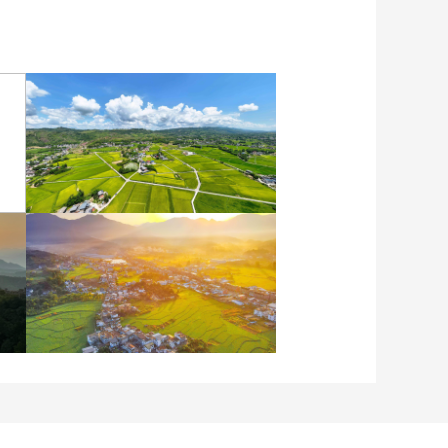
重庆梁平：优质水稻丰收
在望
安徽岳西：晨光铺洒山乡