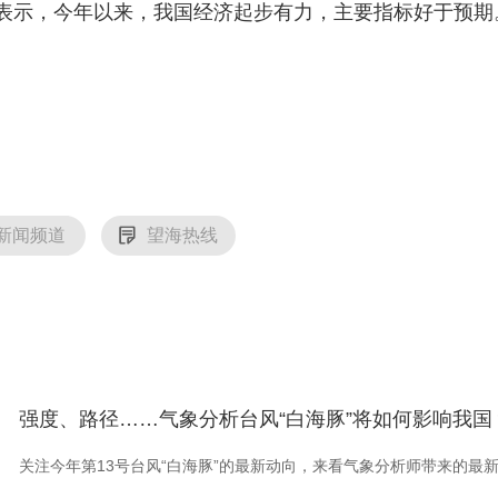
表示，今年以来，我国经济起步有力，主要指标好于预期
央博
非遗
文化
旅游
科普
健康
乐龄
阅读
云起
超级工厂
智敬中国
全民健康
颜选攻略
海洋
）
热播榜
总台企业白名单
新闻频道
望海热线
强度、路径……气象分析台风“白海豚”将如何影响我国
关注今年第13号台风“白海豚”的最新动向，来看气象分析师带来的最