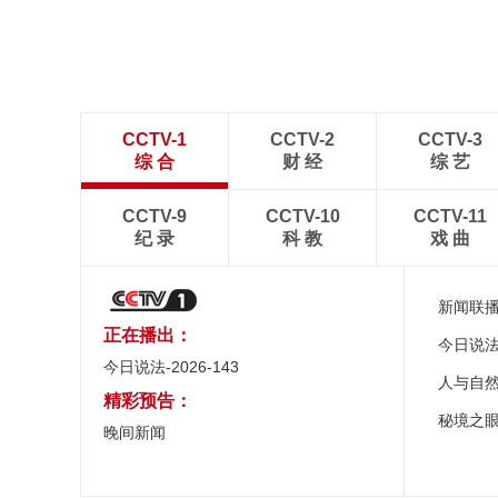
处
CCTV-1
CCTV-2
CCTV-3
综 合
财 经
综 艺
CCTV-9
CCTV-10
CCTV-11
纪 录
科 教
戏 曲
新闻联
正在播出：
今日说
今日说法-2026-143
人与自
精彩预告：
秘境之
晚间新闻