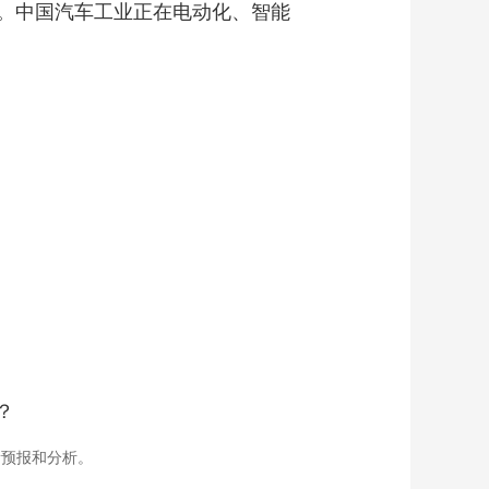
。中国汽车工业正在电动化、智能
艺术
汽车
数智
5G
产业+
时尚
天气
才艺
网展
央央好物
？
新预报和分析。