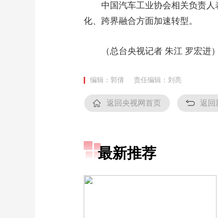
中国汽车工业协会相关负责人
财经
教育
乡村振兴
生态环境
一带一路
化、跨界融合方面加速转型。
大国智造
大国展会
大国保险
云顶对话
（总台央视记者 朱江 罗宏进
编辑：郭倩
责任编辑：刘亮
CCTV.节目官网
直播
节目单
栏目
片库
返回央视网首页
返回
最新推荐