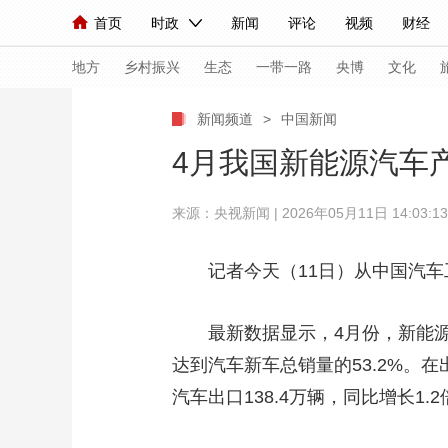
首页
时政
新闻
评论
视频
财经
人民领袖习近平
直播
海外频道
片库
iPanda
栏目大全
联播+
English
中国领导人
节目单
Монгол
听音
央视快评
微视频
习
地方
乡村振兴
生态
一带一路
央博
文化
新闻频道
>
中国新闻
总台春晚
网络春晚
共产党员网
秧纪录
4月我国新能源汽车
来源：央视新闻 | 2026年05月11日 14:03:13
新闻
国内
国际
评论
经济
军事
人民领袖习近平
联播+
热解读
天天学习
记者今天（11日）从中国汽
视频
小央视频
小央直播
直播中国
熊猫
最新数据显示，4月份，新能源汽
现场
前线
比划
快看
蓝海中国
新兵
达到汽车新车总销量的53.2%。
体育
直播
汽车出口138.4万辆，同比增长1.2
竞猜
2026年世界杯
2026
VIP会员
CCTV奥林匹克频道
生活体育大会