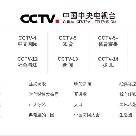
航线
出云海翻涌
CCTV-4
CCTV-5
CCTV-5+
中文国际
体 育
体育赛事
CCTV-12
CCTV-13
CCTV-14
社会与法
新 闻
少 儿
播
焦点访谈
晚间新闻
经典咏
法
时代楷模发布厅
开讲啦
我有传
然
正大综艺
人口
国际艺
眼
典籍里的中国
中国诗词大会
生活圈