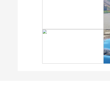
广西昭平: 高山秋茶采摘忙
“大地指纹”奏响夏夜文旅
乐章