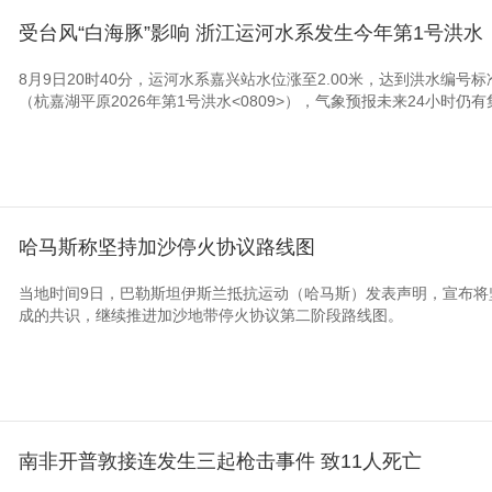
受台风“白海豚”影响 浙江运河水系发生今年第1号洪水
8月9日20时40分，运河水系嘉兴站水位涨至2.00米，达到洪水编号
（杭嘉湖平原2026年第1号洪水<0809>），气象预报未来24小时仍有集
哈马斯称坚持加沙停火协议路线图
当地时间9日，巴勒斯坦伊斯兰抵抗运动（哈马斯）发表声明，宣布将
成的共识，继续推进加沙地带停火协议第二阶段路线图。
南非开普敦接连发生三起枪击事件 致11人死亡