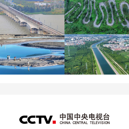
杭台高铁温玉段正式开通
贵州晴隆：二十四道拐绿
运营
意盎然
青海大柴旦翡翠湖晶莹剔
南水北调中线工程调水突
透
破800亿立方米