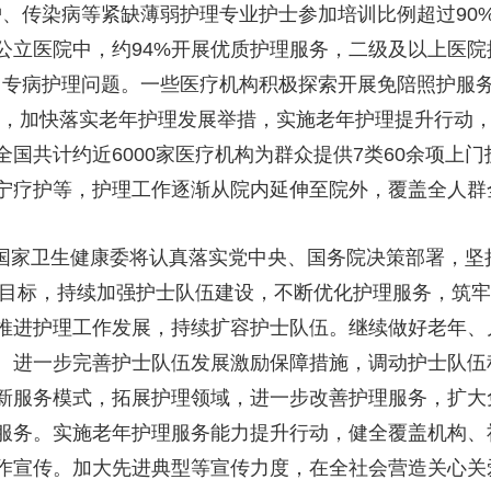
护、传染病等紧缺薄弱护理专业护士参加培训比例超过90
央博
非遗
文化
旅游
科普
健康
乐龄
阅读
公立医院中，约94%开展优质护理服务，二级及以上医院
云起
超级工厂
智敬中国
全民健康
颜选攻略
海洋
、专病护理问题。一些医疗机构积极探索开展免陪照护服务
，加快落实老年护理发展举措，实施老年护理提升行动，
国共计约近6000家医疗机构为群众提供7类60余项上
宁疗护等，护理工作逐渐从院内延伸至院外，覆盖全人群
热播榜
总台企业白名单
。国家卫生健康委将认真落实党中央、国务院决策部署，坚
中国目标，持续加强护士队伍建设，不断优化护理服务，筑
推进护理工作发展，持续扩容护士队伍。继续做好老年、
。进一步完善护士队伍发展激励保障措施，调动护士队伍
新服务模式，拓展护理领域，进一步改善护理服务，扩大
服务。实施老年护理服务能力提升行动，健全覆盖机构、
作宣传。加大先进典型等宣传力度，在全社会营造关心关