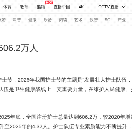
体育
教育
熊猫
直播中国
4K
CCTV.直播
式妙语
主持人
下载央视影音
热解读
天天学习
旅游
科普
健康
乐龄
阅读
艺术
数智
5G
产业+
纪录片网
国家大剧院
大型活动
06.2万人
科技
法治
文娱
人物
公益
图片
习式妙语
央视快评
央视网评
光华锐评
锋面
护士节，2026年我国护士节的主题是“发展壮大护士队伍
队伍是卫生健康战线上一支重要力量，在维护人民健康、
频道
VR/AR
4K专区
全景新闻
请入列
人生第一次
人生第二次
年底，全国注册护士总量达到606.2万，较2020年增
年冬奥会
CBA
NBA
中超
国足
国际足球
网球
综
人提升至2025年的4.32人。护士队伍专业素质能力不断提
体育江湖
文化体育
冰雪道路
足球道路