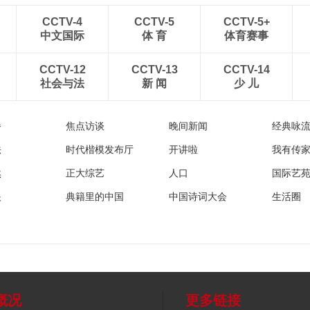
CCTV-4
CCTV-5
CCTV-5+
中文国际
体 育
体育赛事
CCTV-12
CCTV-13
CCTV-14
社会与法
新 闻
少 儿
播
焦点访谈
晚间新闻
经典咏
法
时代楷模发布厅
开讲啦
我有传
然
正大综艺
人口
国际艺
眼
典籍里的中国
中国诗词大会
生活圈
概况
更多链接