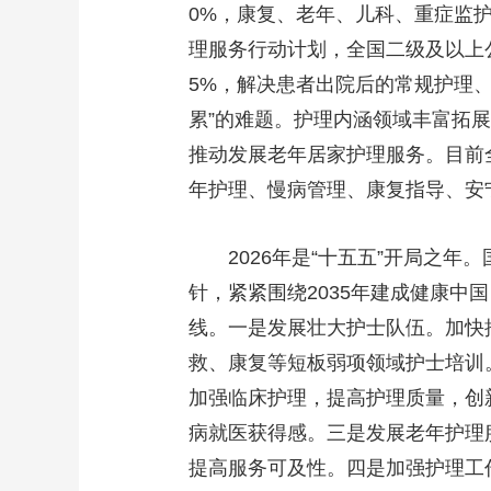
0%，康复、老年、儿科、重症监
财经
教育
乡村振兴
生态环境
一带一路
理服务行动计划，全国二级及以上
大国智造
大国展会
大国保险
云顶对话
5%，解决患者出院后的常规护理
累”的难题。护理内涵领域丰富拓展
推动发展老年居家护理服务。目前全
年护理、慢病管理、康复指导、安
CCTV.节目官网
直播
节目单
栏目
片库
2026年是“十五五”开局之年
针，紧紧围绕2035年建成健康
线。一是发展壮大护士队伍。加快
救、康复等短板弱项领域护士培训
加强临床护理，提高护理质量，创
病就医获得感。三是发展老年护理
提高服务可及性。四是加强护理工