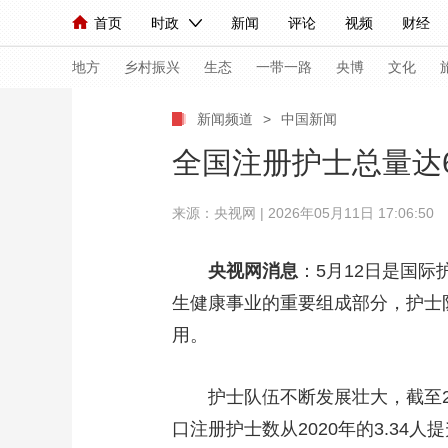
首页
时政
新闻
评论
视频
财经
人民领袖习近平
直播
海外频道
片库
iPanda
栏目大全
联播+
English
中国领导人
节目单
Монгол
听音
央视快评
微视频
习
地方
乡村振兴
生态
一带一路
央博
文化
新闻频道
>
中国新闻
总台春晚
网络春晚
共产党员网
秧纪录
全国注册护士总量达6
来源：央视网 | 2026年05月11日 17:06:50
新闻
国内
国际
评论
经济
军事
人民领袖习近平
联播+
热解读
天天学习
央视网消息
：5月12日是国际
生健康事业的重要组成部分，护士
视频
小央视频
小央直播
直播中国
熊猫
用。
现场
前线
比划
快看
蓝海中国
新兵
体育
直播
护士队伍不断发展壮大，截至2025
竞猜
2026年世界杯
2026
口注册护士数从2020年的3.34
VIP会员
CCTV奥林匹克频道
生活体育大会