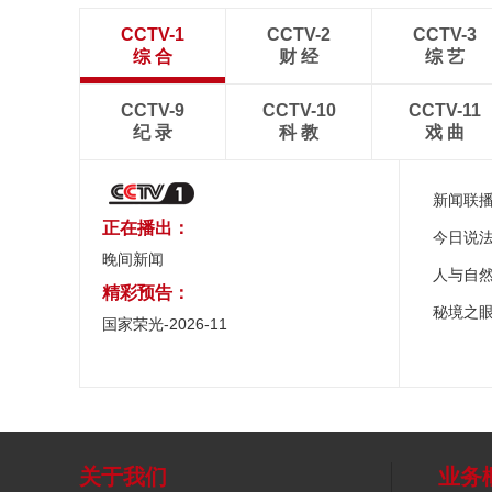
CCTV-1
CCTV-2
CCTV-3
综 合
财 经
综 艺
CCTV-9
CCTV-10
CCTV-11
纪 录
科 教
戏 曲
新闻联
正在播出：
今日说
晚间新闻
人与自
精彩预告：
秘境之
国家荣光-2026-11
关于我们
业务