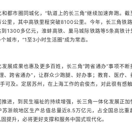
都市圈同城化，“轨道上的长三角”继续加速奔跑。截
4万公里，其中高铁里程突破8100公里。今年，长三角铁
到1300多亿元，淮蚌高铁、巢马城际铁路等5条高铁
个城市，“1至3小时生活圈”成为常态。
展成果也惠及更多百姓，长三角“跨省通办”事项不断
受理、跨省通办”，让群众少跑腿、好办事；教育、医疗、
触手可及。定居苏州，在上海工作的俞俊杰，对此很有感
进，到民生福祉的持续增强，长三角一体化发展正加
沪苏浙皖地区生产总值总量近8.5万亿元，占全国总比重
巩固提升，必将更好支撑和服务中国式现代化。