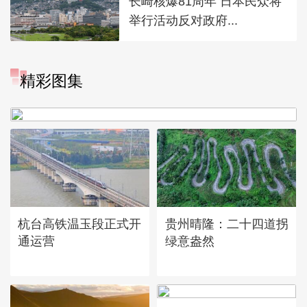
长崎核爆81周年 日本民众将
举行活动反对政府...
精彩图集
广西昭平: 高山秋茶采摘忙
杭台高铁温玉段正式开
贵州晴隆：二十四道拐
通运营
绿意盎然