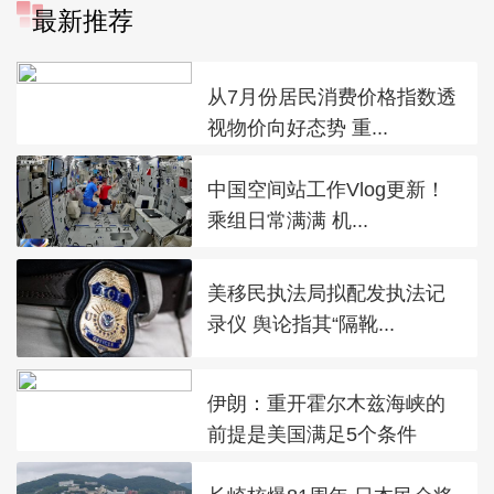
最新推荐
从7月份居民消费价格指数透
视物价向好态势 重...
中国空间站工作Vlog更新！
乘组日常满满 机...
美移民执法局拟配发执法记
录仪 舆论指其“隔靴...
伊朗：重开霍尔木兹海峡的
前提是美国满足5个条件