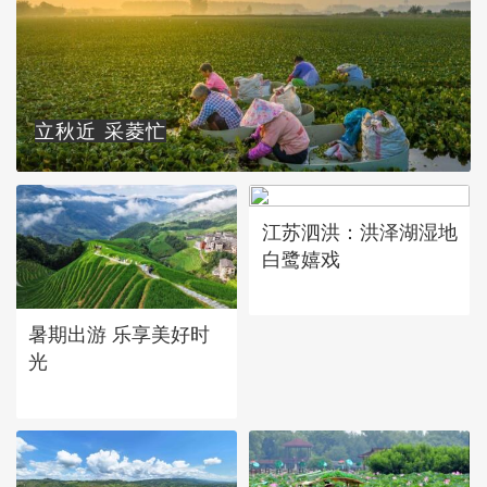
立秋近 采菱忙
江苏泗洪：洪泽湖湿地
白鹭嬉戏
暑期出游 乐享美好时
光