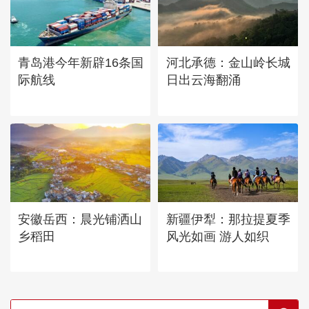
青岛港今年新辟16条国
河北承德：金山岭长城
际航线
日出云海翻涌
安徽岳西：晨光铺洒山
新疆伊犁：那拉提夏季
乡稻田
风光如画 游人如织