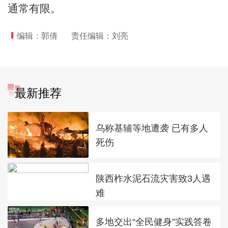
通常有限。
编辑：郭倩
责任编辑：刘亮
最新推荐
乌称基辅等地遭袭 已有多人
死伤
陕西柞水泥石流灾害致3人遇
难
多地交出“全民健身”实践答卷