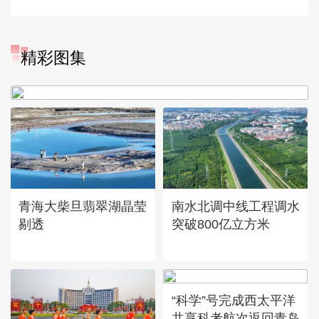
“大地指纹”奏响夏夜文旅乐
精彩图集
章
青海大柴旦翡翠湖晶莹
南水北调中线工程调水
剔透
突破800亿立方米
“科学”号完成西太平洋
共享科考航次返回青岛